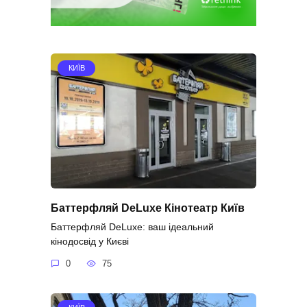
КИЇВ
Баттерфляй DeLuxe Кінотеатр Київ
Баттерфляй DeLuxe: ваш ідеальний
кінодосвід у Києві
0
75