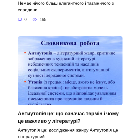
Немає нічого більш елегантного і таємничого з
середини
0
165
Антиутопія це: що означає термін і чому
це важливо у літературі?
Антиутопія це: дослідження жанру Антиутопія це
літературний