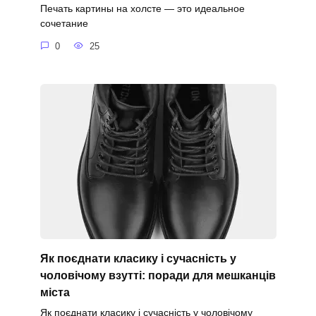
Печать картины на холсте — это идеальное
сочетание
0
25
Як поєднати класику і сучасність у
чоловічому взутті: поради для мешканців
міста
Як поєднати класику і сучасність у чоловічому