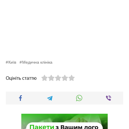
Київ
Медична клініка
Оцініть статтю