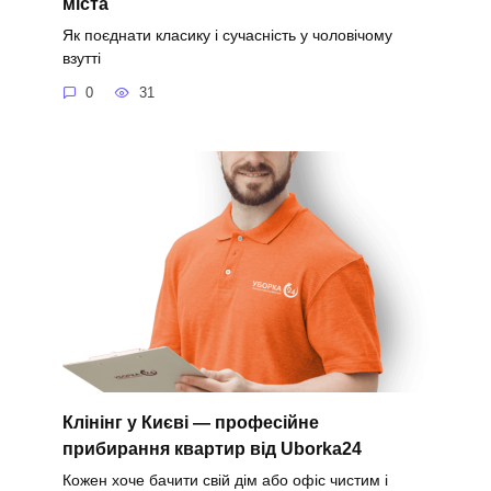
міста
Як поєднати класику і сучасність у чоловічому
взутті
0
31
Клінінг у Києві — професійне
прибирання квартир від Uborka24
Кожен хоче бачити свій дім або офіс чистим і