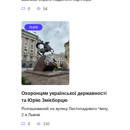
0
54
ЛЬВІВ
Охоронцям української державності
та Юрію Змієборцю
Розташований на вулиці Листопадового Чину,
2 в Львові
0
110