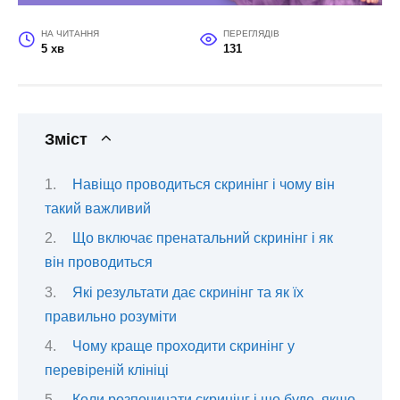
НА ЧИТАННЯ
ПЕРЕГЛЯДІВ
5 хв
131
Зміст
Навіщо проводиться скринінг і чому він
такий важливий
Що включає пренатальний скринінг і як
він проводиться
Які результати дає скринінг та як їх
правильно розуміти
Чому краще проходити скринінг у
перевіреній клініці
Коли розпочинати скринінг і що буде, якщо