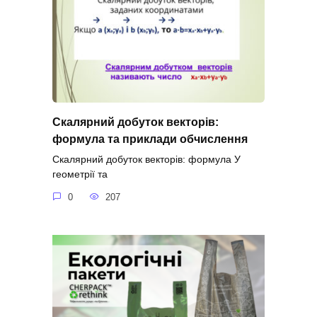
Скалярний добуток векторів:
формула та приклади обчислення
Скалярний добуток векторів: формула У
геометрії та
0
207