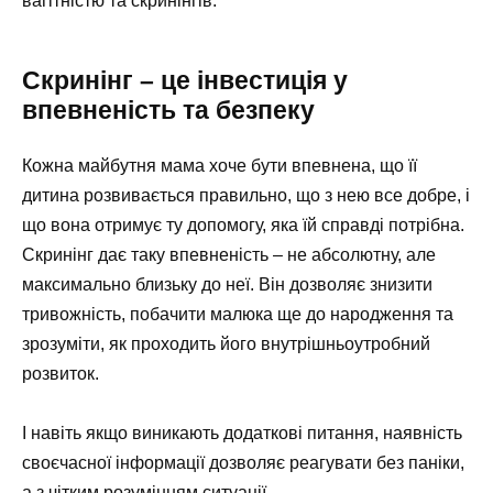
вагітністю та скринінгів.
Скринінг – це інвестиція у
впевненість та безпеку
Кожна майбутня мама хоче бути впевнена, що її
дитина розвивається правильно, що з нею все добре, і
що вона отримує ту допомогу, яка їй справді потрібна.
Скринінг дає таку впевненість – не абсолютну, але
максимально близьку до неї. Він дозволяє знизити
тривожність, побачити малюка ще до народження та
зрозуміти, як проходить його внутрішньоутробний
розвиток.
І навіть якщо виникають додаткові питання, наявність
своєчасної інформації дозволяє реагувати без паніки,
а з чітким розумінням ситуації.