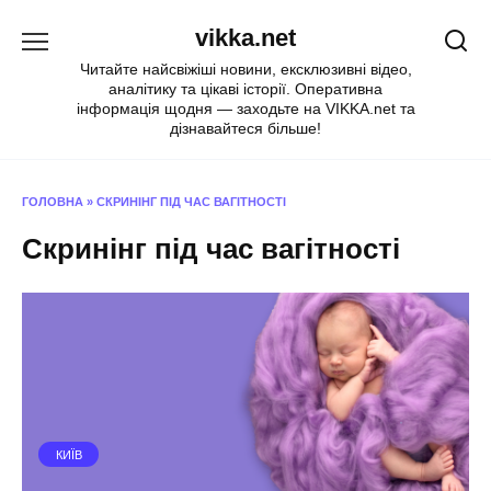
Перейти
vikka.net
до
вмісту
Читайте найсвіжіші новини, ексклюзивні відео,
аналітику та цікаві історії. Оперативна
інформація щодня — заходьте на VIKKA.net та
дізнавайтеся більше!
ГОЛОВНА
»
СКРИНІНГ ПІД ЧАС ВАГІТНОСТІ
Скринінг під час вагітності
КИЇВ