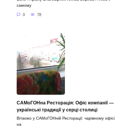
самому
0
78
САМоГОНна Ресторація: Офіс компанії —
українські традиції у серці столиці
Вітаємо у САМоГОНній Ресторації: чарівному офісі
на