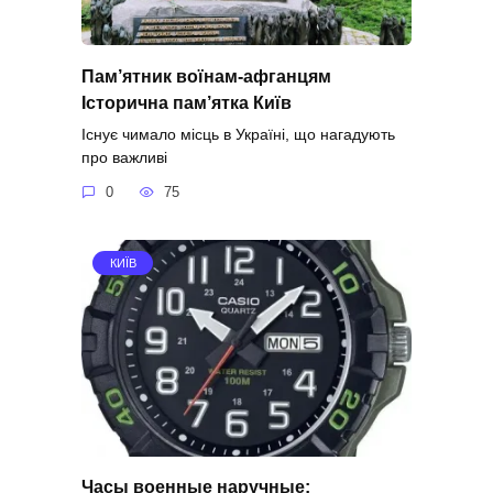
Пам’ятник воїнам-афганцям
Історична пам’ятка Київ
Існує чимало місць в Україні, що нагадують
про важливі
0
75
КИЇВ
Часы военные наручные: