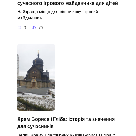
сучасного ігрового майданчика для дітей
Найкраще місце для відпочинку: Ігровий
майданчик у
0
70
Храм Бориса і Гліба: історія та значення
для сучасників
Велич Храму Благовірних Князів Бориса і Гліба У