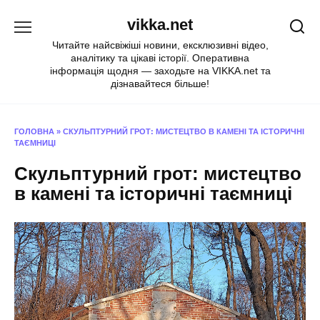
Перейти
vikka.net
до
вмісту
Читайте найсвіжіші новини, ексклюзивні відео,
аналітику та цікаві історії. Оперативна
інформація щодня — заходьте на VIKKA.net та
дізнавайтеся більше!
ГОЛОВНА
»
СКУЛЬПТУРНИЙ ГРОТ: МИСТЕЦТВО В КАМЕНІ ТА ІСТОРИЧНІ
ТАЄМНИЦІ
Скульптурний грот: мистецтво
в камені та історичні таємниці