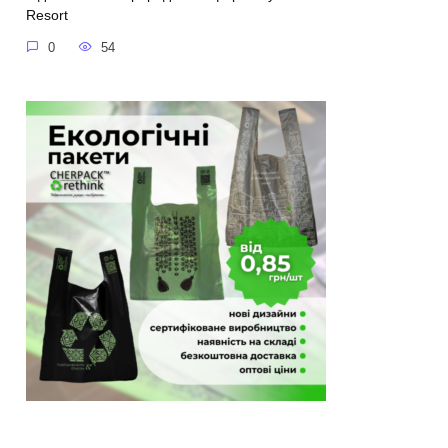
Resort
0
54