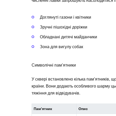
численні лавки запрошують насолодитися п
Доглянуті газони і квітники
Зручні пішохідні доріжки
Обладнані дитячі майданчики
Зона для вигулу собак
Символічні пам’ятники
У сквері встановлено кілька пам’ятників, щ
країни. Вони додають особливого шарму ць
тяжіння для відвідувачів.
Пам’ятник
Опис