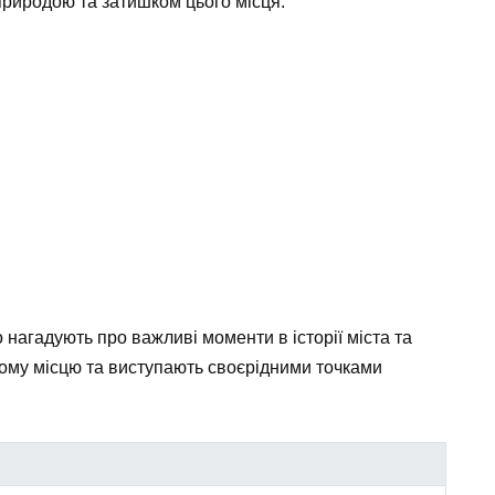
риродою та затишком цього місця.
о нагадують про важливі моменти в історії міста та
ому місцю та виступають своєрідними точками