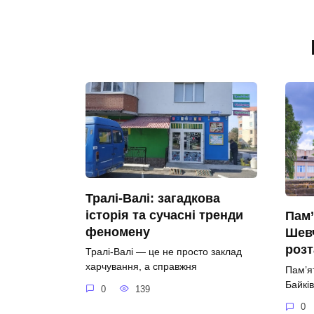
Тралі-Валі: загадкова
історія та сучасні тренди
Пам’
феномену
Шевч
роз
Тралі-Валі — це не просто заклад
харчування, а справжня
Пам’я
Байків
0
139
0