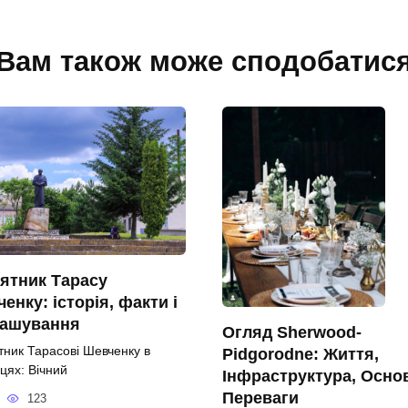
Вам також може сподобатис
ятник Тарасу
енку: історія, факти і
ташування
Огляд Sherwood-
тник Тарасові Шевченку в
Pidgorodne: Життя,
цях: Вічний
Інфраструктура, Осно
Переваги
123