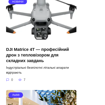
НОВИНИ
DJI Matrice 4T — професійний
дрон з тепловізором для
складних завдань
Індустріальні безпілотні літальні апарати
відіграють
0
7
ЛЬВІВ