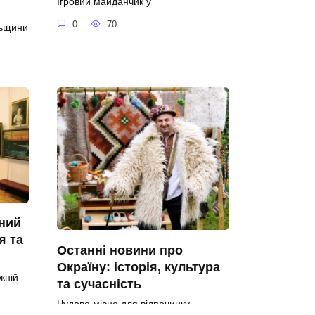
Ігровий майданчик у
0
70
льщини
ний
я та
Останні новини про
Окраїну: історія, культура
жній
та сучасність
Чудове місце для відпочинку —