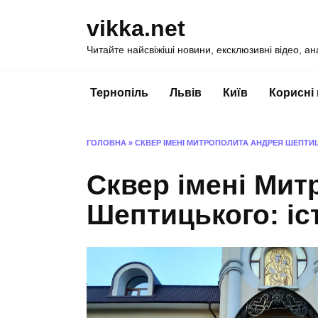
Перейти
vikka.net
до
вмісту
Читайте найсвіжіші новини, ексклюзивні відео, ан
Тернопіль
Львів
Київ
Корисні
ГОЛОВНА
»
СКВЕР ІМЕНІ МИТРОПОЛИТА АНДРЕЯ ШЕПТИЦ
Сквер імені Ми
Шептицького: іст