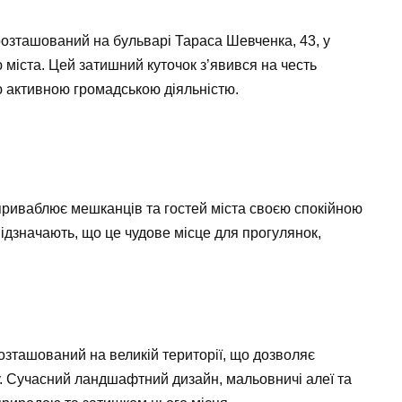
розташований на бульварі Тараса Шевченка, 43, у
міста. Цей затишний куточок з’явився на честь
єю активною громадською діяльністю.
р приваблює мешканців та гостей міста своєю спокійною
дзначають, що це чудове місце для прогулянок,
озташований на великій території, що дозволяє
у. Сучасний ландшафтний дизайн, мальовничі алеї та