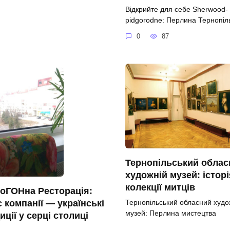
Відкрийте для себе Sherwood-
pidgorodne: Перлина Тернопі
0
87
Тернопільський облас
художній музей: історі
колекції митців
оГОНна Ресторація:
Тернопільський обласний худо
 компанії — українські
музей: Перлина мистецтва
иції у серці столиці
0
69