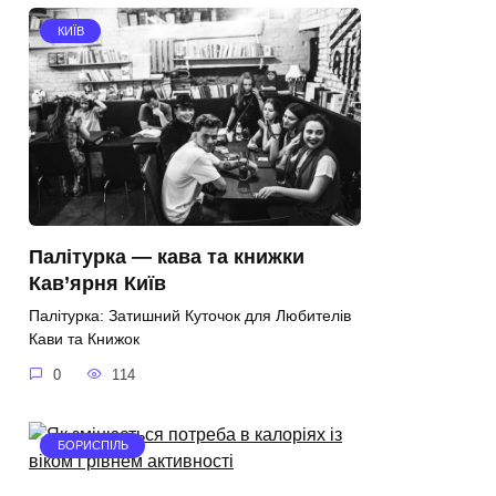
КИЇВ
Палітурка — кава та книжки
Кав’ярня Київ
Палітурка: Затишний Куточок для Любителів
Кави та Книжок
0
114
БОРИСПІЛЬ