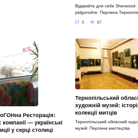
Відкрийте для себе Sherwood-
pidgorodne: Перлина Тернопі
0
87
Тернопільський облас
художній музей: історі
колекції митців
оГОНна Ресторація:
Тернопільський обласний худо
 компанії — українські
музей: Перлина мистецтва
иції у серці столиці