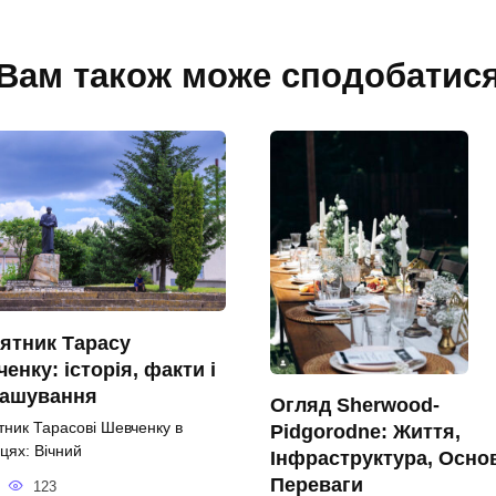
Вам також може сподобатис
ятник Тарасу
енку: історія, факти і
ташування
Огляд Sherwood-
тник Тарасові Шевченку в
Pidgorodne: Життя,
цях: Вічний
Інфраструктура, Осно
Переваги
123