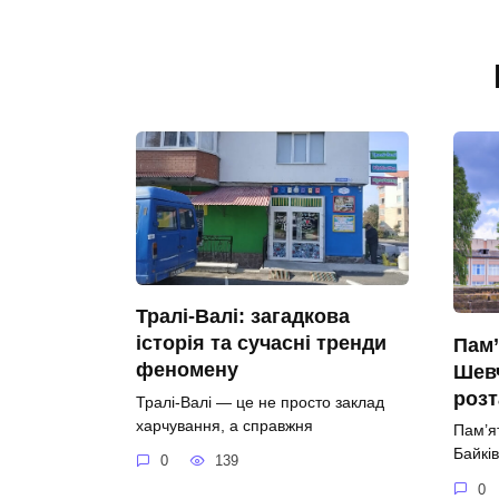
Тралі-Валі: загадкова
історія та сучасні тренди
Пам’
феномену
Шевч
роз
Тралі-Валі — це не просто заклад
харчування, а справжня
Пам’я
Байків
0
139
0