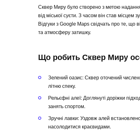
Сквер Миру було створено з метою надання
від міської суєти. З часом він став місцем з
Відгуки з Google Maps свідчать про те, що в
та атмосферу затишку.
Що робить Сквер Миру о
Зелений оазис:
Сквер оточений числен
літню спеку.
Рельєфні алеї:
Доглянуті доріжки підход
занять спортом.
Зручні лавки:
Уздовж алей встановлено 
насолодитися краєвидами.