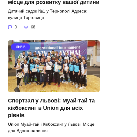
місце для розвитку вашої дитини
Дитячий садок №1 у Тернополі Адреса:
вулиця Торговиця
0
68
ЛЬВІВ
Спортзал у Львові: Муай-тай та
кікбоксинг в Union для всіх
рівнів
Union Муай-тай і Кікбоксинг у Львові: Місце
для Вдосконалення