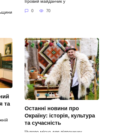
Ігровий майданчик у
0
70
льщини
ний
я та
Останні новини про
Окраїну: історія, культура
жній
та сучасність
Чудове місце для відпочинку —