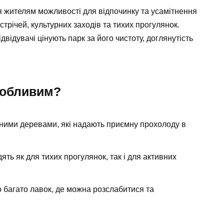
 жителям можливості для відпочинку та усамітнення
устрічей, культурних заходів та тихих прогулянок.
ідвідувачі цінують парк за його чистоту, доглянутість
собливим?
ними деревами, які надають приємну прохолоду в
ять як для тихих прогулянок, так і для активних
багато лавок, де можна розслабитися та