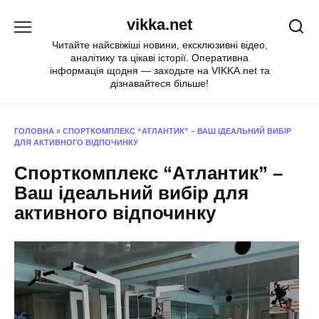
Перейти
vikka.net
до
вмісту
Читайте найсвіжіші новини, ексклюзивні відео,
аналітику та цікаві історії. Оперативна
інформація щодня — заходьте на VIKKA.net та
дізнавайтеся більше!
ГОЛОВНА
»
СПОРТКОМПЛЕКС “АТЛАНТИК” – ВАШ ІДЕАЛЬНИЙ ВИБІР
ДЛЯ АКТИВНОГО ВІДПОЧИНКУ
Спорткомплекс “Атлантик” –
Ваш ідеальний вибір для
активного відпочинку