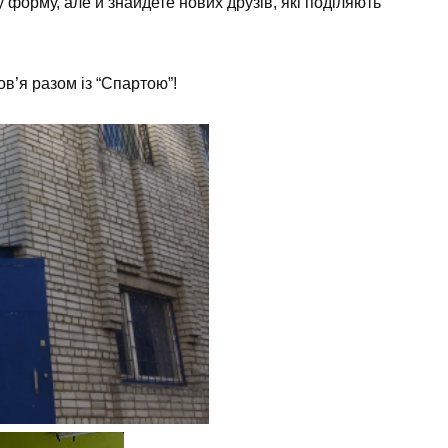
 форму, але й знайдете нових друзів, які поділяють
в’я разом із “Спартою”!