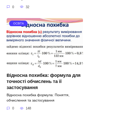
0
32
ОСВІТА
Відносна похибка: формула для
точності обчислень та її
застосування
Відносна похибка формула: Поняття,
обчислення та застосування
0
148