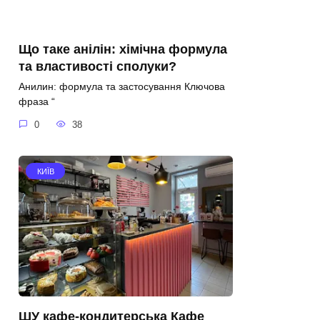
Що таке анілін: хімічна формула
та властивості сполуки?
Анилин: формула та застосування Ключова
фраза “
0
38
КИЇВ
ШУ кафе-кондитерська Кафе