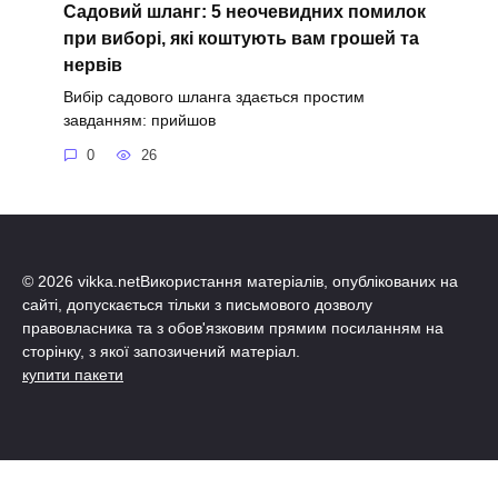
Садовий шланг: 5 неочевидних помилок
при виборі, які коштують вам грошей та
нервів
Вибір садового шланга здається простим
завданням: прийшов
0
26
© 2026 vikka.netВикористання матеріалів, опублікованих на
сайті, допускається тільки з письмового дозволу
правовласника та з обов'язковим прямим посиланням на
сторінку, з якої запозичений матеріал.
купити пакети