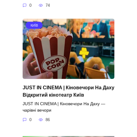
0
74
КИЇВ
JUST IN CINEMA | Кіновечори На Даху
Відкритий кінотеатр Київ
JUST IN CINEMA | Кіновечори На Даху —
чарівні вечори
0
86