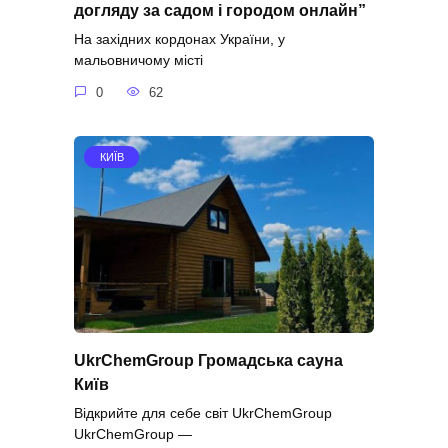
догляду за садом і городом онлайн”
На західних кордонах України, у
мальовничому місті
0
62
КИЇВ
UkrChemGroup Громадська сауна
Київ
Відкрийте для себе світ UkrChemGroup
UkrChemGroup —