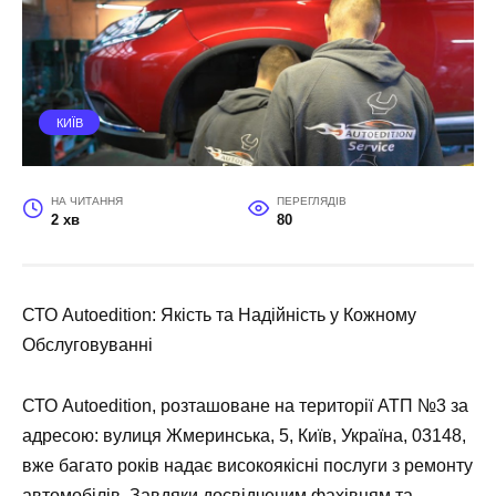
КИЇВ
НА ЧИТАННЯ
ПЕРЕГЛЯДІВ
2 хв
80
СТО Autoedition: Якість та Надійність у Кожному
Обслуговуванні
СТО Autoedition, розташоване на території АТП №3 за
адресою: вулиця Жмеринська, 5, Київ, Україна, 03148,
вже багато років надає високоякісні послуги з ремонту
автомобілів. Завдяки досвідченим фахівцям та