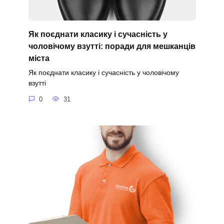
Як поєднати класику і сучасність у
чоловічому взутті: поради для мешканців
міста
Як поєднати класику і сучасність у чоловічому
взутті
0
31