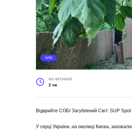
КИЇВ
НА ЧИТАННЯ
2 хв
Відкрийте СОБІ Загублений Світ: SUP Spot 
У серці України, на околиці Києва, заховал