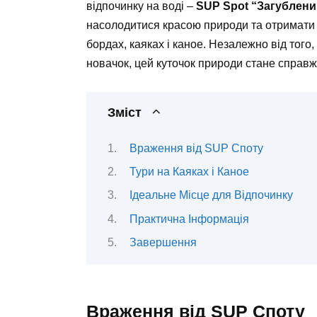
відпочинку на воді –
SUP Spot “Загублени
насолодитися красою природи та отримати 
бордах, каяках і каное. Незалежно від тог
новачок, цей куточок природи стане справж
Зміст
Враження від SUP Споту
Тури на Каяках і Каное
Ідеальне Місце для Відпочинку
Практична Інформація
Завершення
Враження від SUP Споту