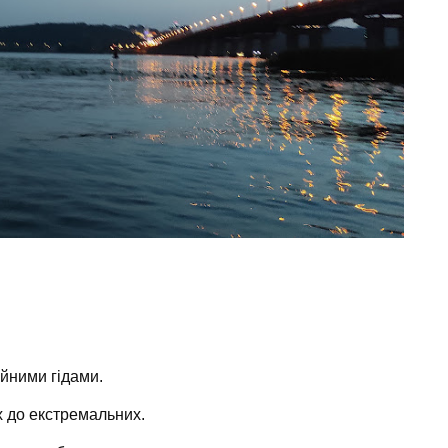
ійними гідами.
х до екстремальних.