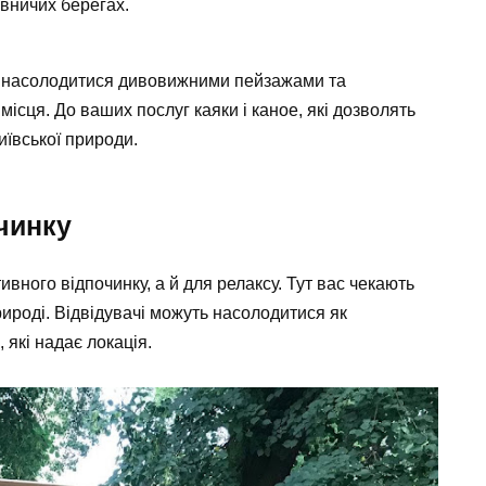
вничих берегах.
іг насолодитися дивовижними пейзажами та
місця. До ваших послуг каяки і каное, які дозволять
иївської природи.
чинку
ивного відпочинку, а й для релаксу. Тут вас чекають
природі. Відвідувачі можуть насолодитися як
 які надає локація.