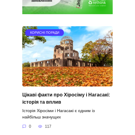
КОРИСНІ ПОРАДИ
Цікаві факти про Хіросіму і Нагасакі:
історія та вплив
Історія Хіросіми і Нагасакі є одним із
найбільш значущих
0
117