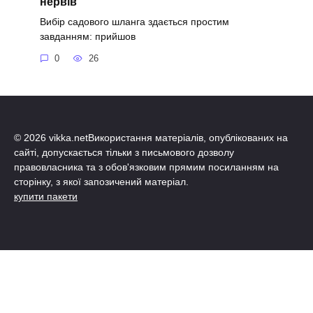
нервів
Вибір садового шланга здається простим
завданням: прийшов
0
26
© 2026 vikka.netВикористання матеріалів, опублікованих на
сайті, допускається тільки з письмового дозволу
правовласника та з обов'язковим прямим посиланням на
сторінку, з якої запозичений матеріал.
купити пакети