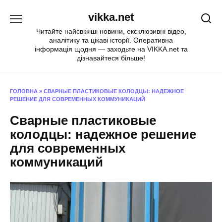
Перейти
vikka.net
до
вмісту
Читайте найсвіжіші новини, ексклюзивні відео,
аналітику та цікаві історії. Оперативна
інформація щодня — заходьте на VIKKA.net та
дізнавайтеся більше!
ГОЛОВНА
»
СВАРНЫЕ ПЛАСТИКОВЫЕ КОЛОДЦЫ: НАДЕЖНОЕ
РЕШЕНИЕ ДЛЯ СОВРЕМЕННЫХ КОММУНИКАЦИЙ
Сварные пластиковые
колодцы: надежное решение
для современных
коммуникаций