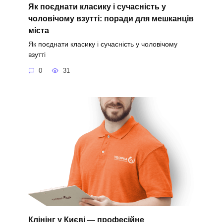
Як поєднати класику і сучасність у
чоловічому взутті: поради для мешканців
міста
Як поєднати класику і сучасність у чоловічому
взутті
0
31
Клінінг у Києві — професійне