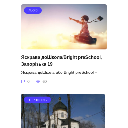
ЛЬВІВ
Яскрава доШкола/Bright preSchool,
Запорізька 19
Яскрава доШкола або Bright preSchool –
0
60
ТЕРНОПІЛЬ