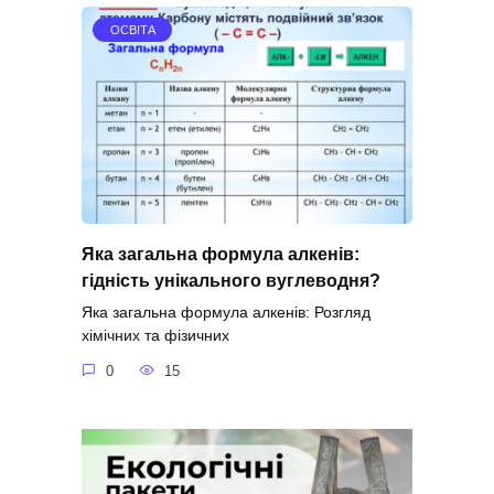
ОСВІТА
Яка загальна формула алкенів:
гідність унікального вуглеводня?
Яка загальна формула алкенів: Розгляд
хімічних та фізичних
0
15