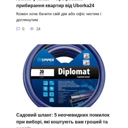
прибирання квартир від Uborka24
Кожен хоче бачити свій дім або офіс чистим і
доглянутим
0
24
Садовий шланг: 5 неочевидних помилок
при виборі, які коштують вам грошей та