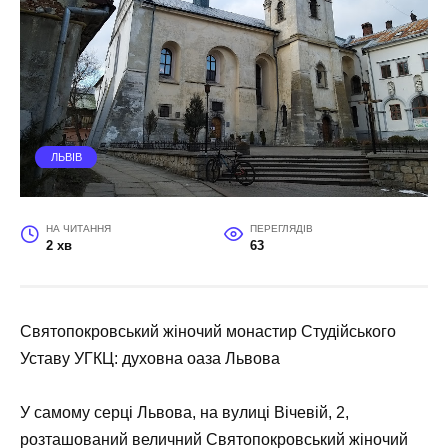
ЛЬВІВ
НА ЧИТАННЯ
ПЕРЕГЛЯДІВ
2 хв
63
Святопокровський жіночий монастир Студійського
Уставу УГКЦ: духовна оаза Львова
У самому серці Львова, на вулиці Вічевій, 2,
розташований величний Святопокровський жіночий