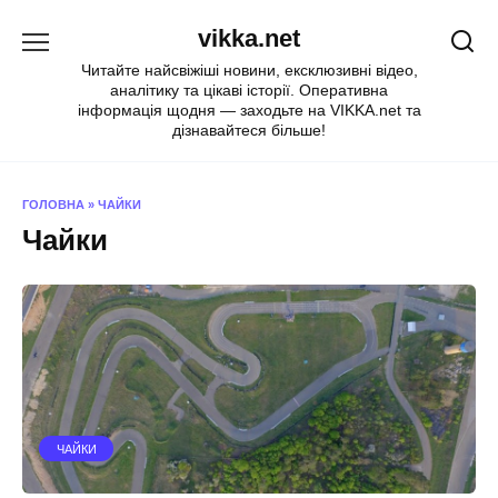
Перейти
vikka.net
до
вмісту
Читайте найсвіжіші новини, ексклюзивні відео,
аналітику та цікаві історії. Оперативна
інформація щодня — заходьте на VIKKA.net та
дізнавайтеся більше!
ГОЛОВНА
»
ЧАЙКИ
Чайки
ЧАЙКИ