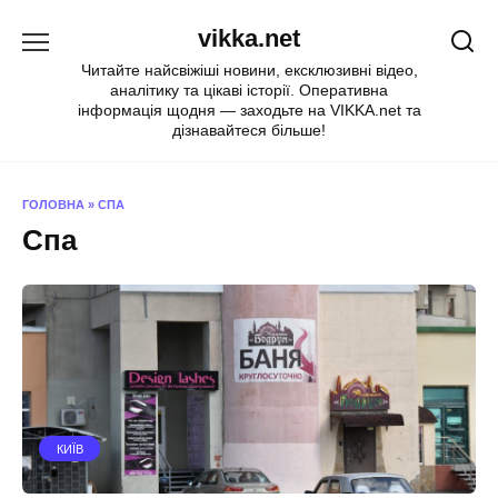
Перейти
vikka.net
до
вмісту
Читайте найсвіжіші новини, ексклюзивні відео,
аналітику та цікаві історії. Оперативна
інформація щодня — заходьте на VIKKA.net та
дізнавайтеся більше!
ГОЛОВНА
»
СПА
Спа
КИЇВ