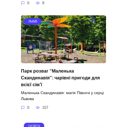
0
8
ЛЬВІВ
Парк розваг “Маленька
Скандинавія”: чарівні пригоди для
всієї сім’ї
Маленька Скандинавія: магія Півночі у серці
Львова
0
157
ОСВІТА