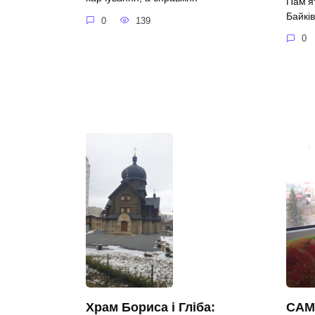
Пам’я
Байків
0
139
0
САМ
Храм Бориса і Гліба: