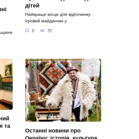
дітей
вні
Найкраще місце для відпочинку:
Ігровий майданчик у
0
70
льщини
ний
я та
Останні новини про
Окраїну: історія, культура