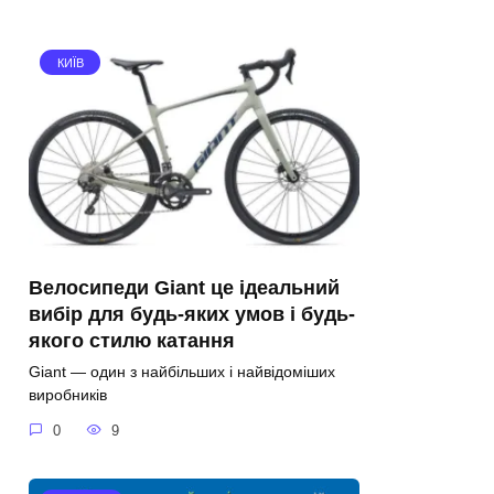
КИЇВ
Велосипеди Giant це ідеальний
вибір для будь-яких умов і будь-
якого стилю катання
Giant — один з найбільших і найвідоміших
виробників
0
9