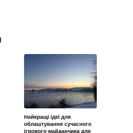
я
Найкращі ідеї для
облаштування сучасного
ігрового майданчика для