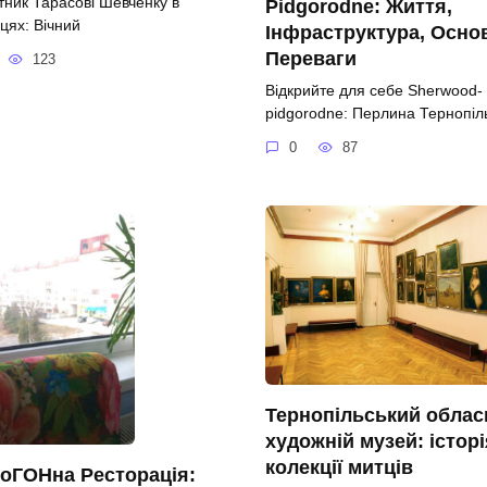
тник Тарасові Шевченку в
Pidgorodne: Життя,
цях: Вічний
Інфраструктура, Осно
Переваги
123
Відкрийте для себе Sherwood-
pidgorodne: Перлина Тернопі
0
87
Тернопільський облас
художній музей: історі
колекції митців
оГОНна Ресторація: