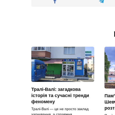
Тралі-Валі: загадкова
історія та сучасні тренди
Пам’
феномену
Шевч
роз
Тралі-Валі — це не просто заклад
харчування, а справжня