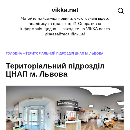
Перейти
vikka.net
до
вмісту
Читайте найсвіжіші новини, ексклюзивні відео,
аналітику та цікаві історії. Оперативна
інформація щодня — заходьте на VIKKA.net та
дізнавайтеся більше!
ГОЛОВНА
»
ТЕРИТОРІАЛЬНИЙ ПІДРОЗДІЛ ЦНАП М. ЛЬВОВА
Територіальний підрозділ
ЦНАП м. Львова