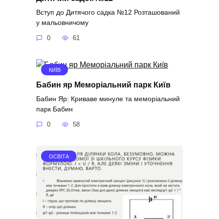
Вступ до Дитячого садка №12 Розташований
у мальовничому
0
61
КИЇВ
Бабин яр Меморіальний парк Київ
Бабин Яр: Криваве минуле та меморіальний
парк Бабин
0
58
ОСВІТА