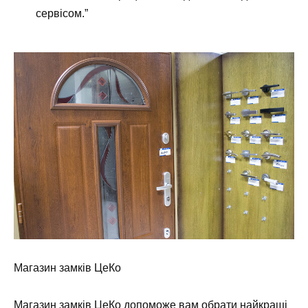
сервісом.”
Магазин замків ЦеКо
Магазин замків ЦеКо допоможе вам обрати найкращі