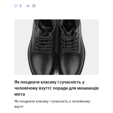
0
25
Як поєднати класику і сучасність у
чоловічому взутті: поради для мешканців
міста
Як поєднати класику і сучасність у чоловічому
взутті