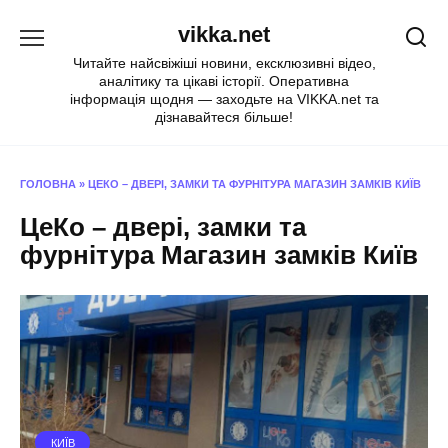
Перейти
vikka.net
до
вмісту
Читайте найсвіжіші новини, ексклюзивні відео,
аналітику та цікаві історії. Оперативна
інформація щодня — заходьте на VIKKA.net та
дізнавайтеся більше!
ГОЛОВНА
»
ЦЕКО – ДВЕРІ, ЗАМКИ ТА ФУРНІТУРА МАГАЗИН ЗАМКІВ КИЇВ
ЦеКо – двері, замки та
фурнітура Магазин замків Київ
КИЇВ