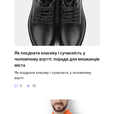
Як поєднати класику і сучасність у
чоловічому взутті: поради для мешканців
міста
Як поєднати класику і сучасність у чоловічому
взутті
0
31