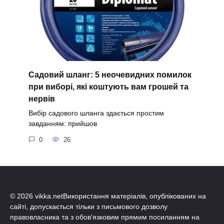
Садовий шланг: 5 неочевидних помилок
при виборі, які коштують вам грошей та
нервів
Вибір садового шланга здається простим
завданням: прийшов
0
26
© 2026 vikka.netВикористання матеріалів, опублікованих на
сайті, допускається тільки з письмового дозволу
правовласника та з обов'язковим прямим посиланням на