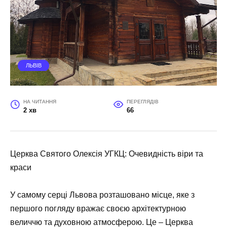
ЛЬВІВ
НА ЧИТАННЯ
ПЕРЕГЛЯДІВ
2 хв
66
Церква Святого Олексія УГКЦ: Очевидність віри та
краси
У самому серці Львова розташовано місце, яке з
першого погляду вражає своєю архітектурною
величчю та духовною атмосферою. Це – Церква