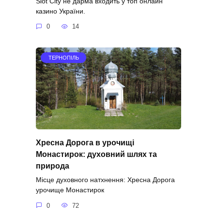
Slot City не дарма входить у топ онлайн
казино України.
0
14
ТЕРНОПІЛЬ
Хресна Дорога в урочищі
Монастирок: духовний шлях та
природа
Місце духовного натхнення: Хресна Дорога
урочище Монастирок
0
72