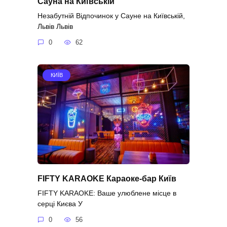
Сауна на Київській
Незабутній Відпочинок у Сауне на Київській,
Львів Львів
0
62
КИЇВ
FIFTY KARAOKE Караоке-бар Київ
FIFTY KARAOKE: Ваше улюблене місце в
серці Києва У
0
56