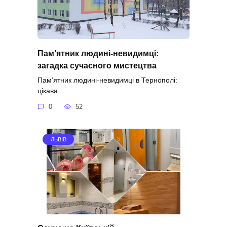
Пам’ятник людині-невидимці:
загадка сучасного мистецтва
Пам’ятник людині-невидимці в Тернополі:
цікава
0
52
ЛЬВІВ