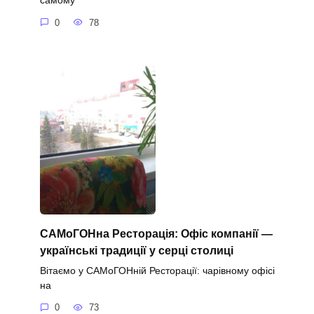
самому
0
78
САМоГОНна Ресторація: Офіс компанії —
українські традиції у серці столиці
Вітаємо у САМоГОНній Ресторації: чарівному офісі
на
0
73