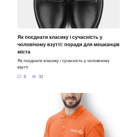
Як поєднати класику і сучасність у
чоловічому взутті: поради для мешканців
міста
Як поєднати класику і сучасність у чоловічому
взутті
0
31