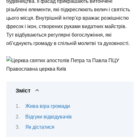
будівництва. Її фасад прикрашають витончені
різьблені елементи, які підкреслюють велич і святість
цього місця. Внутрішній інтер’єр вражає розкішністю
фресок і ікон, створених руками видатних майстрів.
Тут відбуваються регулярні богослужіння, які
об’єднують громаду в спільній молитві та духовності.
Зміст
Жива віра громади
Відгуки відвідувачів
Як дістатися