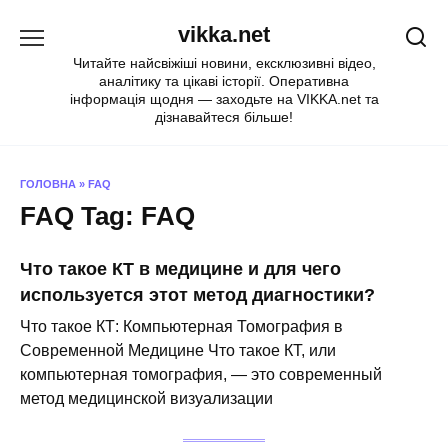
Перейти
vikka.net
до
вмісту
Читайте найсвіжіші новини, ексклюзивні відео,
аналітику та цікаві історії. Оперативна
інформація щодня — заходьте на VIKKA.net та
дізнавайтеся більше!
ГОЛОВНА
»
FAQ
FAQ Tag:
FAQ
Что такое КТ в медицине и для чего
используется этот метод диагностики?
Что такое КТ: Компьютерная Томография в
Современной Медицине Что такое КТ, или
компьютерная томография, — это современный
метод медицинской визуализации