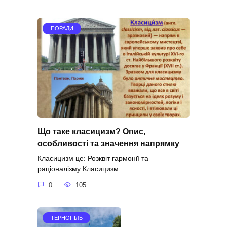
ПОРАДИ
Що таке класицизм? Опис,
особливості та значення напрямку
Класицизм це: Розквіт гармонії та
раціоналізму Класицизм
0
105
ТЕРНОПІЛЬ