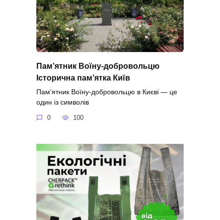
Пам’ятник Воїну-добровольцю
Історична пам’ятка Київ
Пам’ятник Воїну-добровольцю в Києві — це
один із символів
0
100