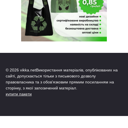
© 2026 vikka.netВикористання матеріалів, опублікованих на
сайті, допускається тільки з письмового дозволу
правовласника та з обов'язковим прямим посиланням на
сторінку, з якої запозичений матеріал.
купити пакети