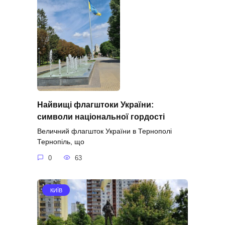
Найвищі флагштоки України:
символи національної гордості
Величний флагшток України в Тернополі
Тернопіль, що
0
63
КИЇВ