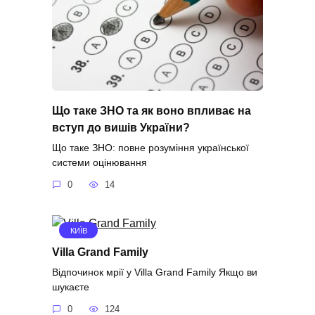
Що таке ЗНО та як воно впливає на
вступ до вишів України?
Що таке ЗНО: повне розуміння української
системи оцінювання
0
14
КИЇВ
Villa Grand Family
Відпочинок мрії у Villa Grand Family Якщо ви
шукаєте
0
124