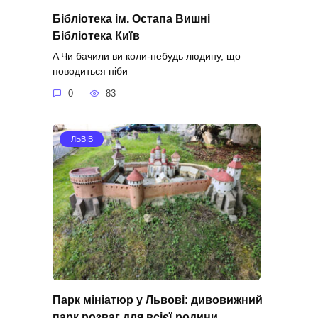
Бібліотека ім. Остапа Вишні
Бібліотека Київ
A Чи бачили ви коли-небудь людину, що
поводиться ніби
0
83
ЛЬВІВ
Парк мініатюр у Львові: дивовижний
парк розваг для всієї родини