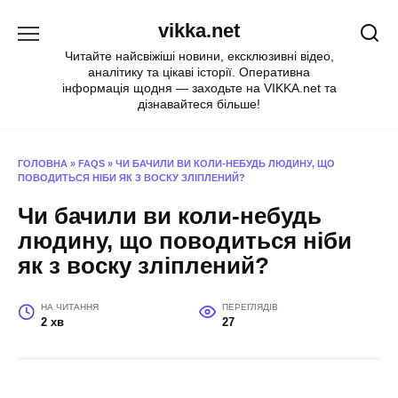
Перейти
vikka.net
до
вмісту
Читайте найсвіжіші новини, ексклюзивні відео,
аналітику та цікаві історії. Оперативна
інформація щодня — заходьте на VIKKA.net та
дізнавайтеся більше!
ГОЛОВНА
»
FAQS
»
ЧИ БАЧИЛИ ВИ КОЛИ-НЕБУДЬ ЛЮДИНУ, ЩО
ПОВОДИТЬСЯ НІБИ ЯК З ВОСКУ ЗЛІПЛЕНИЙ?
Чи бачили ви коли-небудь
людину, що поводиться ніби
як з воску зліплений?
НА ЧИТАННЯ
ПЕРЕГЛЯДІВ
2 хв
27