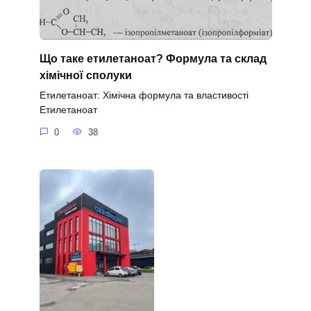
Що таке етилетаноат? Формула та склад
хімічної сполуки
Етилетаноат: Хімічна формула та властивості
Етилетаноат
0
38