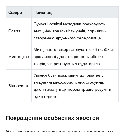
Сфера
Приклад
Сучасні освітні методики враховують
Освіта
емоційну вразливість учнів, сприяючи
створенню дружнього середовища.
Митці часто використовують свої особисті
Мистецтво
вразливості для створення глибоких
творів, які резонують з аудиторією.
Уміння бути вразливим допомагає у
зміцненні міжособистісних стосунків,
Відносини
даючи змогу партнерам краще розуміти
один одного.
Покращення особистих якостей
Як саме можна використовувати цю концепцію на