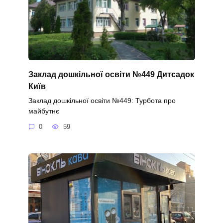
Заклад дошкільної освіти №449 Дитсадок
Київ
Заклад дошкільної освіти №449: Турбота про
майбутнє
0
59