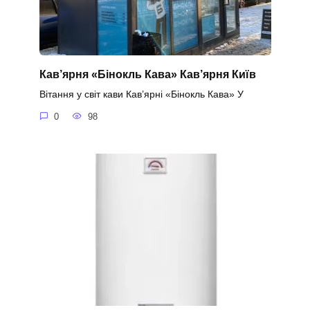
Кав’ярня «Бінокль Кава» Кав’ярня Київ
Вітання у світ кави Кав’ярні «Бінокль Кава» У
0
98