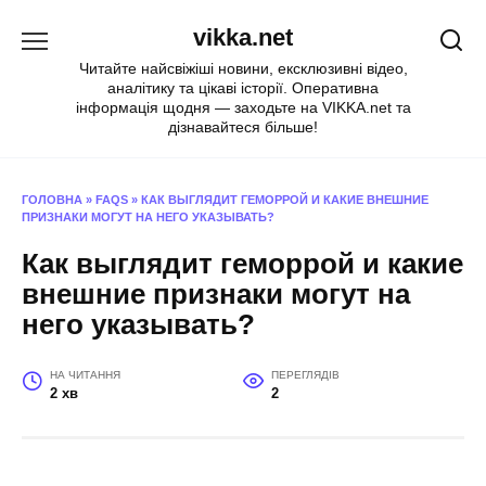
Перейти
vikka.net
до
вмісту
Читайте найсвіжіші новини, ексклюзивні відео,
аналітику та цікаві історії. Оперативна
інформація щодня — заходьте на VIKKA.net та
дізнавайтеся більше!
ГОЛОВНА
»
FAQS
»
КАК ВЫГЛЯДИТ ГЕМОРРОЙ И КАКИЕ ВНЕШНИЕ
ПРИЗНАКИ МОГУТ НА НЕГО УКАЗЫВАТЬ?
Как выглядит геморрой и какие
внешние признаки могут на
него указывать?
НА ЧИТАННЯ
ПЕРЕГЛЯДІВ
2 хв
2