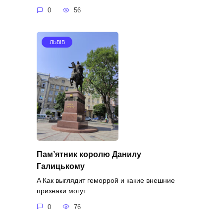
0
56
ЛЬВІВ
Пам’ятник королю Данилу
Галицькому
A Как выглядит геморрой и какие внешние
признаки могут
0
76