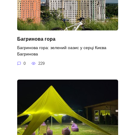
Багринова гора
Багринова гора: зелений оазис у серці Києва
Багринова
0
229