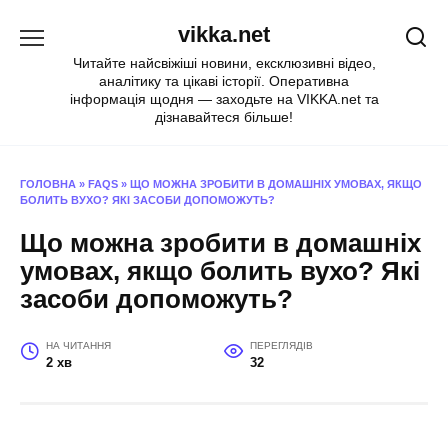
Перейти
vikka.net
до
вмісту
Читайте найсвіжіші новини, ексклюзивні відео,
аналітику та цікаві історії. Оперативна
інформація щодня — заходьте на VIKKA.net та
дізнавайтеся більше!
ГОЛОВНА
»
FAQS
»
ЩО МОЖНА ЗРОБИТИ В ДОМАШНІХ УМОВАХ, ЯКЩО
БОЛИТЬ ВУХО? ЯКІ ЗАСОБИ ДОПОМОЖУТЬ?
Що можна зробити в домашніх
умовах, якщо болить вухо? Які
засоби допоможуть?
НА ЧИТАННЯ
ПЕРЕГЛЯДІВ
2 хв
32