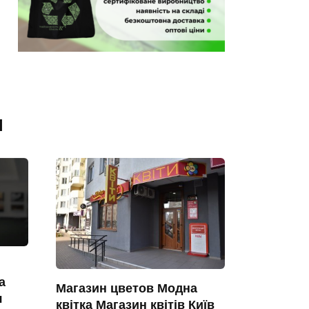
я
а
Магазин цветов Модна
я
квітка Магазин квітів Київ