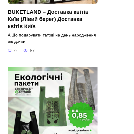
BUKETLAND – Доставка квітів
Київ (Лівий берег) Доставка
квітів Київ
A Що подарувати татові на день народження
від дочки
0
57