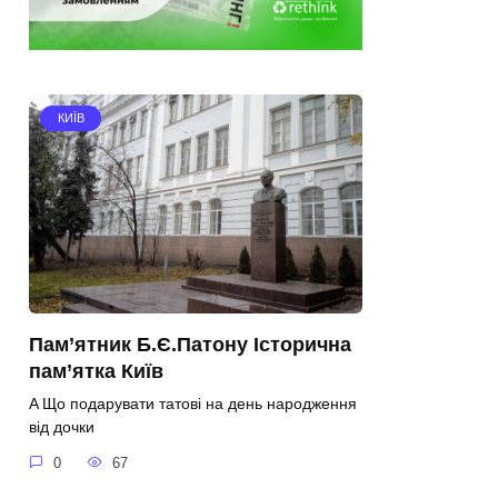
КИЇВ
Пам’ятник Б.Є.Патону Історична
пам’ятка Київ
A Що подарувати татові на день народження
від дочки
0
67