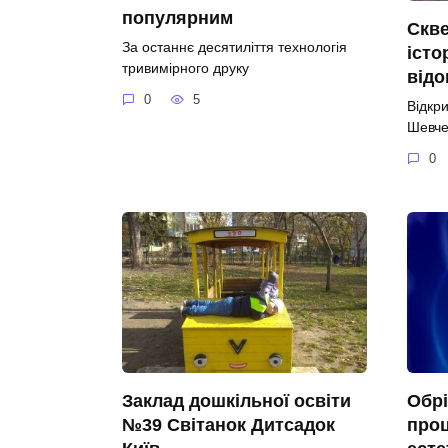
популярним
Скве
За останнє десятиліття технологія
істо
тривимірного друку
відо
0
5
Відкр
Шевче
0
Заклад дошкільної освіти
Обрі
№39 Світанок Дитсадок
проц