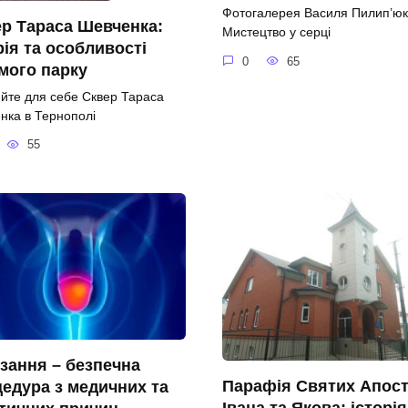
Фотогалерея Василя Пилип’юк
р Тараса Шевченка:
Мистецтво у серці
рія та особливості
0
65
мого парку
ийте для себе Сквер Тараса
нка в Тернополі
55
зання – безпечна
Парафія Святих Апост
едура з медичних та