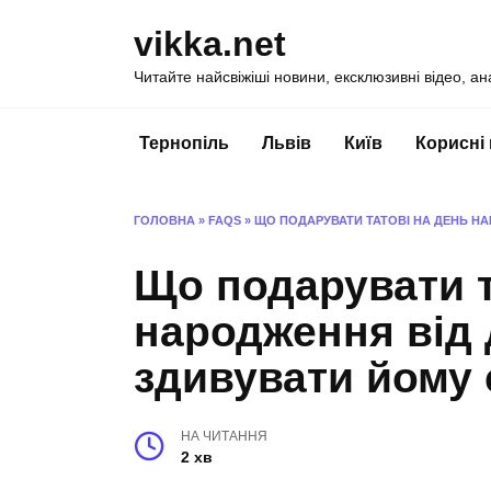
Перейти
vikka.net
до
вмісту
Читайте найсвіжіші новини, ексклюзивні відео, ан
Тернопіль
Львів
Київ
Корисні
ГОЛОВНА
»
FAQS
»
ЩО ПОДАРУВАТИ ТАТОВІ НА ДЕНЬ Н
Що подарувати т
народження від 
здивувати йому
НА ЧИТАННЯ
2 хв