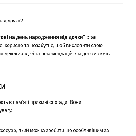
від дочки?
ові на день народження від дочки”
стає
е, корисне та незабутнє, щоб висловити свою
али декілька ідей та рекомендацій, які допоможуть
ки
ть в пам’яті приємні спогади. Вони
увагу.
ксесуар, який можна зробити ще особливішим за