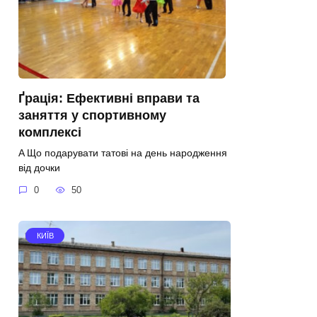
Ґрація: Ефективні вправи та
заняття у спортивному
комплексі
A Що подарувати татові на день народження
від дочки
0
50
КИЇВ