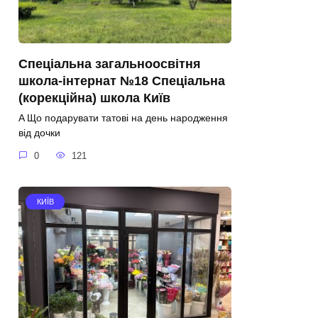
Спеціальна загальноосвітня
школа-інтернат №18 Спеціальна
(корекційна) школа Київ
A Що подарувати татові на день народження
від дочки
0
121
КИЇВ