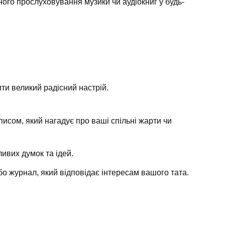
ого прослуховування музики чи аудіокниг у будь-
ити великий радісний настрій.
писом, який нагадує про ваші спільні жарти чи
ливих думок та ідей.
або журнал, який відповідає інтересам вашого тата.