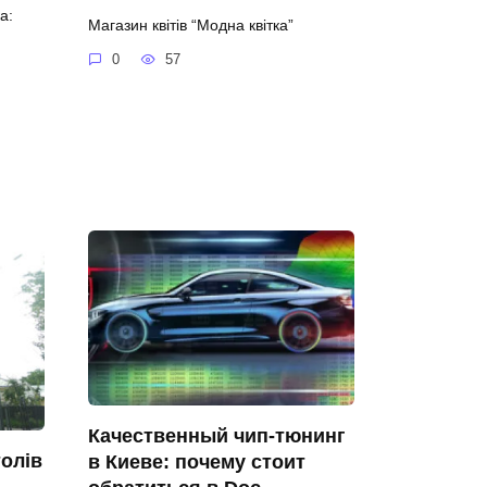
а:
Магазин квітів “Модна квітка”
0
57
Качественный чип-тюнинг
олів
в Киеве: почему стоит