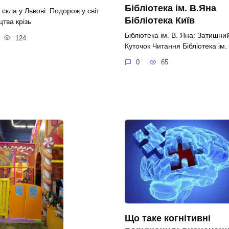
Бібліотека ім. В.Яна
скла у Львові: Подорож у світ
Бібліотека Київ
тва крізь
Бібліотека ім. В. Яна: Затишни
124
Куточок Читання Бібліотека ім.
0
65
Що таке когнітивні