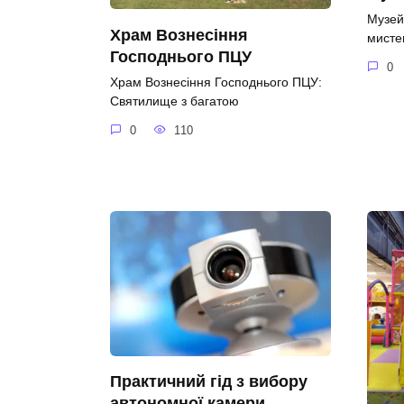
Музей 
Храм Вознесіння
мистец
Господнього ПЦУ
0
Храм Вознесіння Господнього ПЦУ:
Святилище з багатою
0
110
Практичний гід з вибору
автономної камери