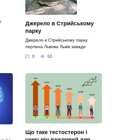
й
Джерело в Стрийському
парку
Джерело в Стрийському парку:
перлина Львова Львів завжди
0
63
Що таке тестостерон і
чому він важливий для