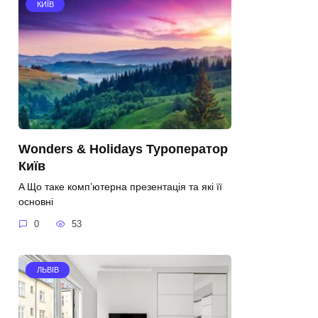
КИЇВ
Wonders & Holidays Туроператор
Київ
A Що таке комп’ютерна презентація та які її
основні
0
53
ЛЬВІВ