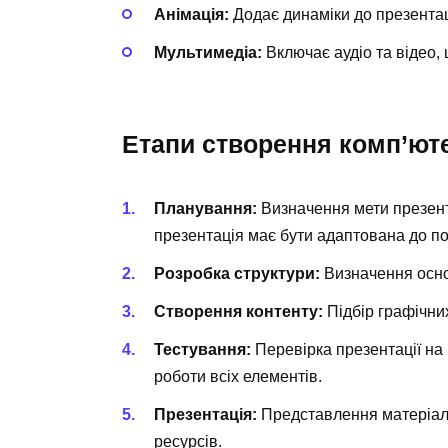
Анімація:
Додає динаміки до презентаці
Мультимедіа:
Включає аудіо та відео,
Етапи створення комп’юте
Планування:
Визначення мети презента
презентація має бути адаптована до пот
Розробка структури:
Визначення основ
Створення контенту:
Підбір графічних
Тестування:
Перевірка презентації на 
роботи всіх елементів.
Презентація:
Представлення матеріалу
ресурсів.