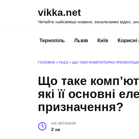
Перейти
vikka.net
до
вмісту
Читайте найсвіжіші новини, ексклюзивні відео, ан
Тернопіль
Львів
Київ
Корисні
ГОЛОВНА
»
FAQS
»
ЩО ТАКЕ КОМП’ЮТЕРНА ПРЕЗЕНТАЦІЯ 
Що таке комп’ют
які її основні ел
призначення?
НА ЧИТАННЯ
2 хв