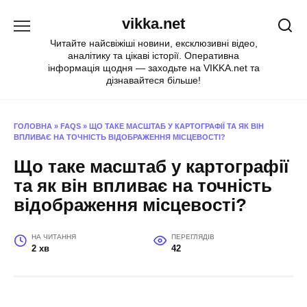
Перейти
vikka.net
до
вмісту
Читайте найсвіжіші новини, ексклюзивні відео,
аналітику та цікаві історії. Оперативна
інформація щодня — заходьте на VIKKA.net та
дізнавайтеся більше!
ГОЛОВНА
»
FAQS
»
ЩО ТАКЕ МАСШТАБ У КАРТОГРАФІЇ ТА ЯК ВІН
ВПЛИВАЄ НА ТОЧНІСТЬ ВІДОБРАЖЕННЯ МІСЦЕВОСТІ?
Що таке масштаб у картографії
та як він впливає на точність
відображення місцевості?
НА ЧИТАННЯ
ПЕРЕГЛЯДІВ
2 хв
42