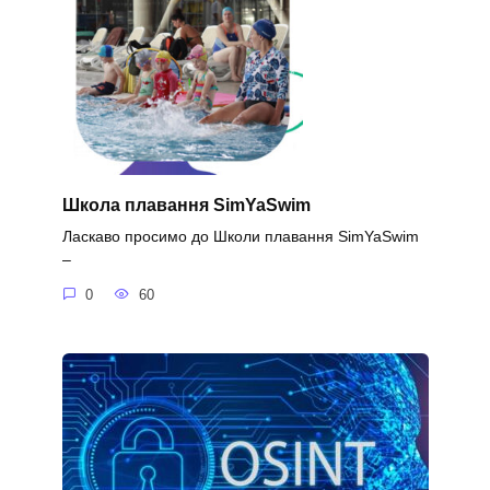
Школа плавання SimYaSwim
Ласкаво просимо до Школи плавання SimYaSwim
–
0
60