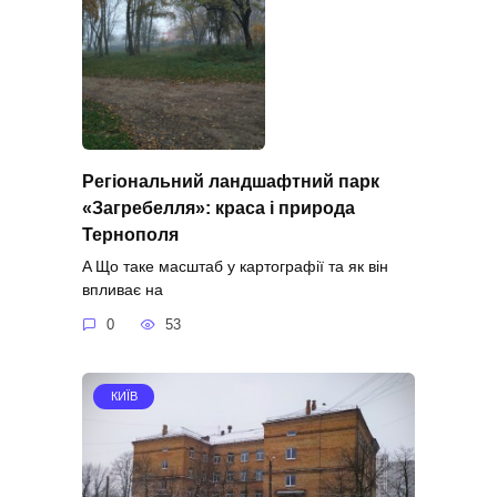
Регіональний ландшафтний парк
«Загребелля»: краса і природа
Тернополя
A Що таке масштаб у картографії та як він
впливає на
0
53
КИЇВ