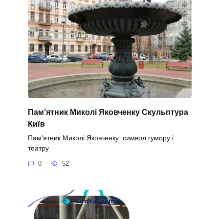
Пам’ятник Миколі Яковченку Скульптура
Київ
Пам’ятник Миколі Яковченку: символ гумору і
театру
0
52