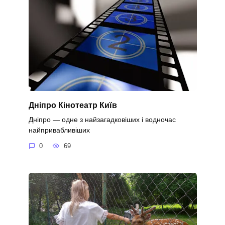
Дніпро Кінотеатр Київ
Дніпро — одне з найзагадковіших і водночас
найпривабливіших
0
69