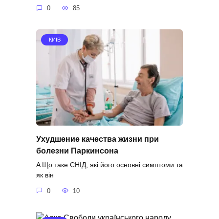
0
85
КИЇВ
Ухудшение качества жизни при
болезни Паркинсона
A Що таке СНІД, які його основні симптоми та
як він
0
10