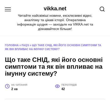
Перейти
vikka.net
до
вмісту
Читайте найсвіжіші новини, ексклюзивні відео,
аналітику та цікаві історії. Оперативна
інформація щодня — заходьте на VIKKA.net та
дізнавайтеся більше!
ГОЛОВНА
»
FAQS
»
ЩО ТАКЕ СНІД, ЯКІ ЙОГО ОСНОВНІ СИМПТОМИ ТА
ЯК ВІН ВПЛИВАЄ НА ІМУННУ СИСТЕМУ?
Що таке СНІД, які його основні
симптоми та як він впливає на
імунну систему?
НА ЧИТАННЯ
ПЕРЕГЛЯДІВ
2 хв
42