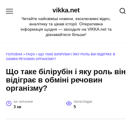
Перейти
vikka.net
до
вмісту
Читайте найсвіжіші новини, ексклюзивні відео,
аналітику та цікаві історії. Оперативна
інформація щодня — заходьте на VIKKA.net та
дізнавайтеся більше!
ГОЛОВНА
»
FAQS
»
ЩО ТАКЕ БІЛІРУБІН І ЯКУ РОЛЬ ВІН ВІДІГРАЄ В
ОБМІНІ РЕЧОВИН ОРГАНІЗМУ?
Що таке білірубін і яку роль він
відіграє в обміні речовин
організму?
НА ЧИТАННЯ
ПЕРЕГЛЯДІВ
3 хв
5