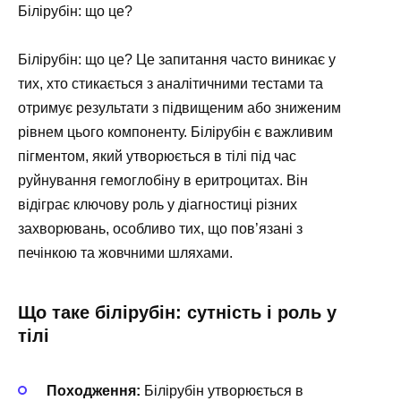
Білірубін: що це?
Білірубін: що це? Це запитання часто виникає у
тих, хто стикається з аналітичними тестами та
отримує результати з підвищеним або зниженим
рівнем цього компоненту. Білірубін є важливим
пігментом, який утворюється в тілі під час
руйнування гемоглобіну в еритроцитах. Він
відіграє ключову роль у діагностиці різних
захворювань, особливо тих, що пов’язані з
печінкою та жовчними шляхами.
Що таке білірубін: сутність і роль у
тілі
Походження:
Білірубін утворюється в