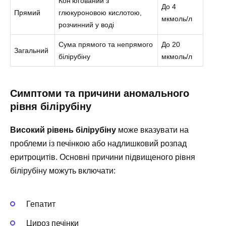
Кон’югований з
До 4
Прямий
глюкуроновою кислотою,
мкмоль/л
розчинний у воді
Сума прямого та непрямого
До 20
Загальний
білірубіну
мкмоль/л
Симптоми та причини аномального
рівня білірубіну
Високий рівень білірубіну
може вказувати на
проблеми із печінкою або надлишковий розпад
еритроцитів. Основні причини підвищеного рівня
білірубіну можуть включати:
Гепатит
Цироз печінки