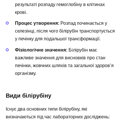
результаті розпаду гемоглобіну в клітинах
крові.
Процес утворення:
Розпад починається у
селезінці, після чого білірубін транспортується
у печінку для подальшої трансформації.
Фізіологічне значення:
Білірубін має
важливе значення для висновків про стан
печінки, жовчних шляхів та загальної здоров’я
організму.
Види білірубіну
Існує два основних типи білірубіну, які
визначаються під час лабораторних досліджень: