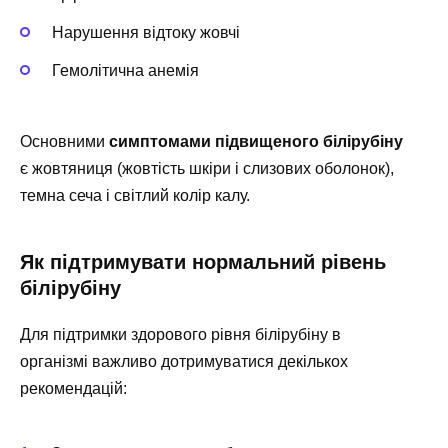
Нарушення відтоку жовчі
Гемолітична анемія
Основними
симптомами підвищеного білірубіну
є жовтяниця (жовтість шкіри і слизових оболонок),
темна сеча і світлий колір калу.
Як підтримувати нормальний рівень
білірубіну
Для підтримки здорового рівня білірубіну в
організмі важливо дотримуватися декількох
рекомендацій: