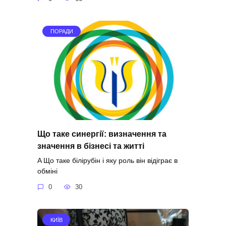
ПОРАДИ
Що таке синергії: визначення та
значення в бізнесі та житті
A Що таке білірубін і яку роль він відіграє в
обміні
0
30
КИЇВ