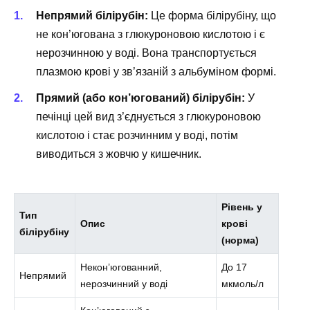
Непрямий білірубін:
Це форма білірубіну, що
не кон’югована з глюкуроновою кислотою і є
нерозчинною у воді. Вона транспортується
плазмою крові у зв’язаній з альбуміном формі.
Прямий (або кон’югований) білірубін:
У
печінці цей вид з’єднується з глюкуроновою
кислотою і стає розчинним у воді, потім
виводиться з жовчю у кишечник.
Рівень у
Тип
Опис
крові
білірубіну
(норма)
Некон’югованний,
До 17
Непрямий
нерозчинний у воді
мкмоль/л