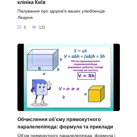
клініка Київ
Піклування про здоров’я ваших улюбленців:
Лікарня
0
131
Обчислення об’єму прямокутного
паралелепіпеда: формула та приклади
Об’єм прямокутного паралелепіпеда: формула і