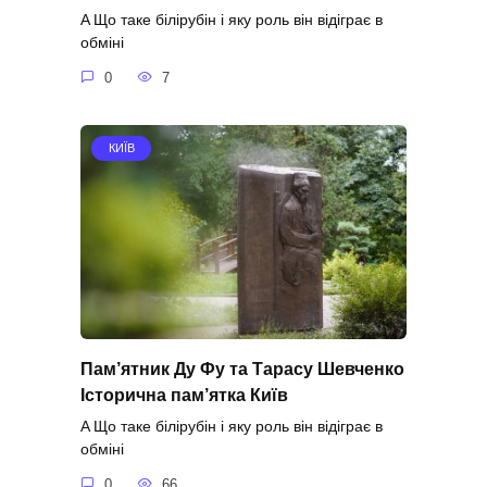
A Що таке білірубін і яку роль він відіграє в
обміні
0
7
КИЇВ
Пам’ятник Ду Фу та Тарасу Шевченко
Історична пам’ятка Київ
A Що таке білірубін і яку роль він відіграє в
обміні
0
66