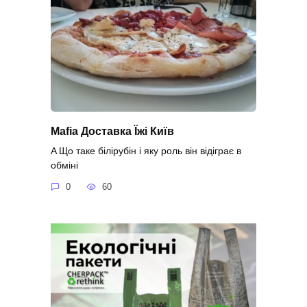
Mafia Доставка Їжі Київ
A Що таке білірубін і яку роль він відіграє в
обміні
0
60