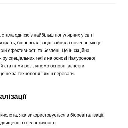
а стала однією з найбільш популярних у світі
ятиліть, біоревіталізація зайняла почесне місце
їй ефективності та безпеці. Це ін’єкційна
ру спеціальних гелів на основі гіалуронової
ій статті ми розглянемо основні аспекти
о це за технологія і які її переваги.
алізації
ислота, яка використовується в біоревіталізації,
ідвищенню їх еластичності.