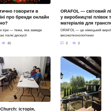
тично говорити в
ORAFOL — світовий л
їні про бренди онлайн
у виробництві плівок 
ино?
матеріалів для трансп
і ігри — тема, яка завжди
ORAFOL — це німецький виро
ає палкі дискусії
високотехнологічних
40
0
0
Church: історія,