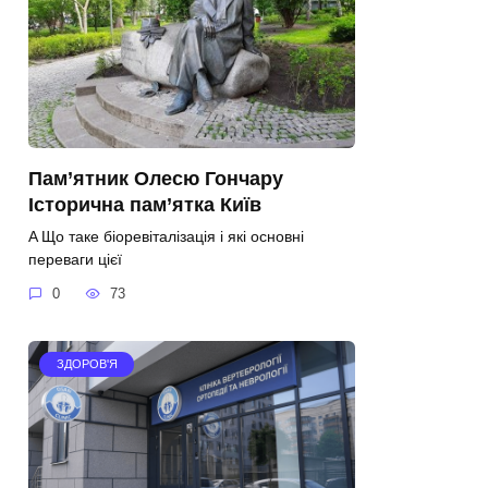
Пам’ятник Олесю Гончару
Історична пам’ятка Київ
A Що таке біоревіталізація і які основні
переваги цієї
0
73
ЗДОРОВ'Я