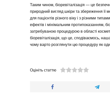
Таким чином, біоревіталізація — це безпеч
природний вигляд шкіри та збереження її м
для пацієнтів різного віку і з різними тип
ефектів і мінімальним протипоказанням, бі
затребуваною процедурою в області космет
біоревіталізація, що це, сподіваємось, наш
чому варто розглянути цю процедуру як один
Оцініть статтю