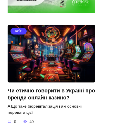
КИЇВ
Чи етично говорити в Україні про
бренди онлайн казино?
A Що таке біоревіталізація і які основні
переваги цієї
0
40