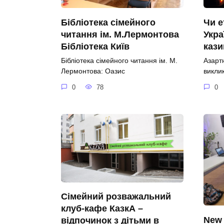
Бібліотека сімейного
Чи е
читання ім. М.Лермонтова
Укра
Бібліотека Київ
каз
Бібліотека сімейного читання ім. М.
Азартн
Лермонтова: Оазис
виклик
0
78
0
Сімейний розважальний
клуб-кафе КазкА –
New 
відпочинок з дітьми в