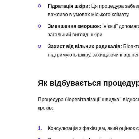
Гідратація шкіри:
Ця процедура забезп
важливо в умовах міського клімату.
Зменшення зморшок:
Ін’єкції допома
загальний вигляд шкіри.
Захист від вільних радикалів:
Біоакт
підтримують шкіру, захищаючи її від не
Як відбувається процедура
Процедура біоревіталізації швидка і віднос
кроків:
Консультація з фахівцем, який оцінює с