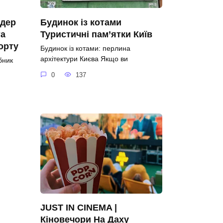
ідер
Будинок із котами
та
Туристичні пам’ятки Київ
орту
Будинок із котами: перлина
архітектури Києва Якщо ви
бник
0
137
JUST IN CINEMA |
Кіновечори На Даху