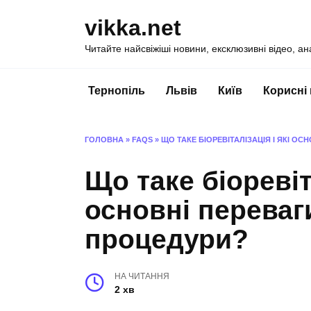
Перейти
vikka.net
до
вмісту
Читайте найсвіжіші новини, ексклюзивні відео, ан
Тернопіль
Львів
Київ
Корисні
ГОЛОВНА
»
FAQS
»
ЩО ТАКЕ БІОРЕВІТАЛІЗАЦІЯ І ЯКІ О
Що таке біоревіта
основні переваги
процедури?
НА ЧИТАННЯ
2 хв