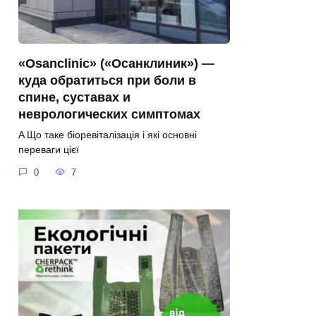
«Osanclinic» («Осанклиник») —
куда обратиться при боли в
спине, суставах и
неврологических симптомах
A Що таке біоревіталізація і які основні
переваги цієї
0
7