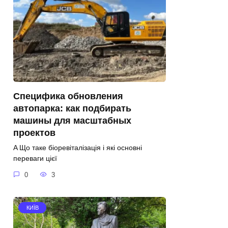
Специфика обновления
автопарка: как подбирать
машины для масштабных
проектов
A Що таке біоревіталізація і які основні
переваги цієї
0
3
КИЇВ