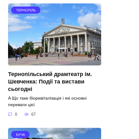
ТЕРНОПІЛЬ
Тернопільський драмтеатр ім.
Шевченка: Події та вистави
сьогодні
A Що таке біоревіталізація і які основні
переваги цієї
0
67
БУЧА