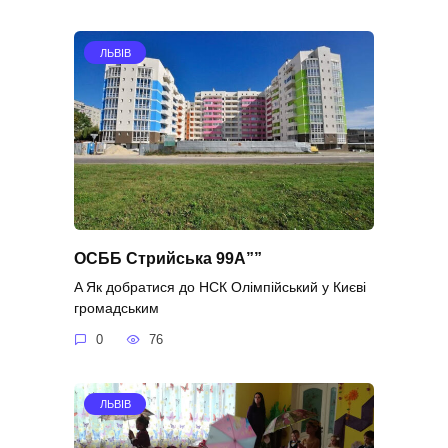
ЛЬВІВ
ОСББ Стрийська 99А””
A Як добратися до НСК Олімпійський у Києві
громадським
0
76
ЛЬВІВ