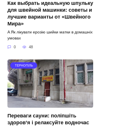
Как выбрать идеальную шпульку
для швейной машинки: советы и
лучшие варианты от «Швейного
Мира»
A Як лікувати ерозію шийки матки в домашніх
умовах
0
48
ТЕРНОПІЛЬ
Переваги сауни: поліпшіть
здоров’я і релаксуйте водночас