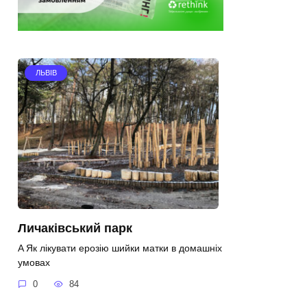
ЛЬВІВ
Личаківський парк
A Як лікувати ерозію шийки матки в домашніх
умовах
0
84