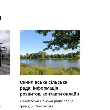
я
Скнилівська сільська
рада: інформація,
розвиток, контакти онлайн
Скнилівська сільська рада: серце
громади Скнилівська
: