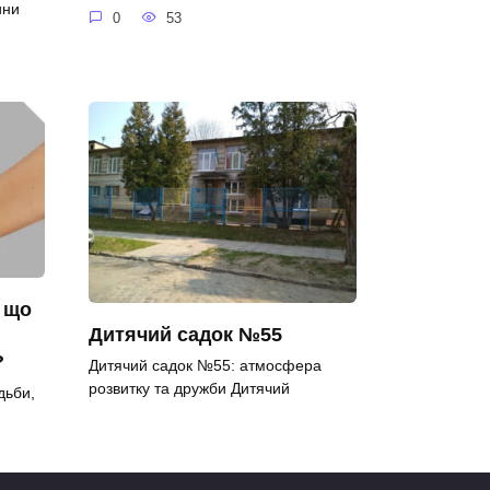
ини
0
53
: що
Дитячий садок №55
?
Дитячий садок №55: атмосфера
розвитку та дружби Дитячий
дьби,
0
110