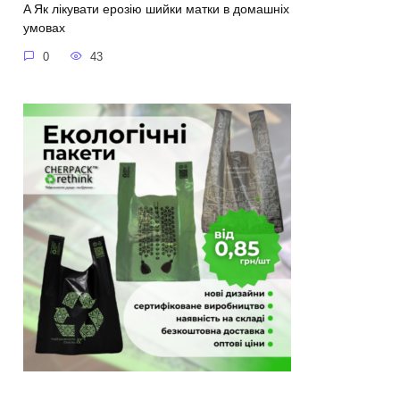
A Як лікувати ерозію шийки матки в домашніх
умовах
0
43