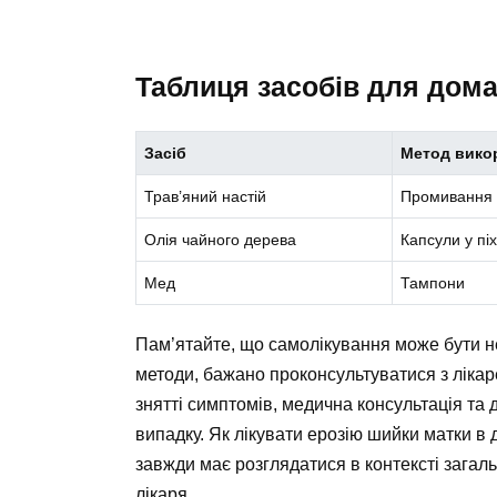
Таблиця засобів для дом
Засіб
Метод вико
Трав’яний настій
Промивання
Олія чайного дерева
Капсули у пі
Мед
Тампони
Пам’ятайте, що самолікування може бути не
методи, бажано проконсультуватися з лікар
знятті симптомів, медична консультація та
випадку. Як лікувати ерозію шийки матки в
завжди має розглядатися в контексті загал
лікаря.