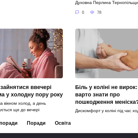
Духовна Перлина Тернопільщ
0
78
зайнятися ввечері
Біль у коліні не вирок
а у холодну пору року
варто знати про
пошкодження меніска
а вікном холод, а день
ується ще до вечері
Дискомфорт у коліні під час хо
занять спортом
16
 поради
Поради
Освіта
0
11