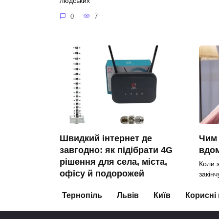
людських
0
7
Швидкий інтернет де
Чим 
завгодно: як підібрати 4G
вдом
рішення для села, міста,
Коли з
офісу й подорожей
закінч
Якщо вам потрібен стабільний
0
Тернопіль
Львів
Київ
Корисні
інтернет у приватному
0
31