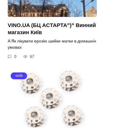
VINO.UA (БЦ АСТАРТА”)” Винний
магазин Київ
A Як лікувати ерозію шийки матки в домашніх
умовах
0
67
КИЇВ