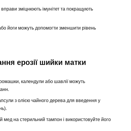
і вправи зміцнюють імунітет та покращують
або йоги можуть допомогти зменшити рівень
ання ерозії шийки матки
ромашки, календули або шавлії можуть
анн.
псули з олією чайного дерева для введення у
нь).
й мед на стерильний тампон і використовуйте його