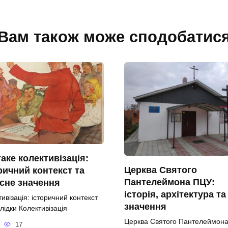
Вам також може сподобатис
аке колективізація:
Церква Святого
ричний контекст та
Пантелеймона ПЦУ:
сне значення
історія, архітектура та
ивізація: історичний контекст
значення
лідки Колективізація
Церква Святого Пантелеймона
17