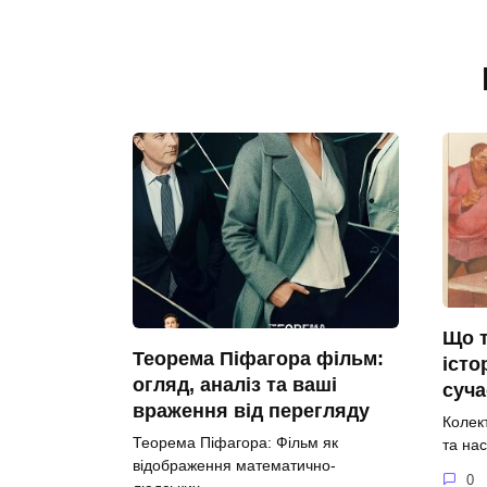
Що т
Теорема Піфагора фільм:
істо
огляд, аналіз та ваші
суча
враження від перегляду
Колект
Теорема Піфагора: Фільм як
та нас
відображення математично-
0