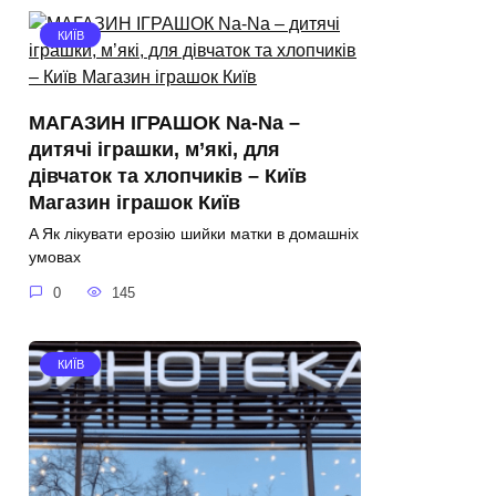
КИЇВ
МАГАЗИН ІГРАШОК Na-Na –
дитячі іграшки, м’які, для
дівчаток та хлопчиків – Київ
Магазин іграшок Київ
A Як лікувати ерозію шийки матки в домашніх
умовах
0
145
КИЇВ