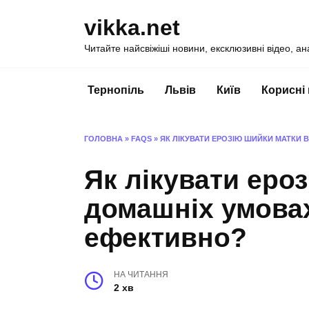
Перейти
vikka.net
до
вмісту
Читайте найсвіжіші новини, ексклюзивні відео, ан
Тернопіль
Львів
Київ
Корисні
ГОЛОВНА
»
FAQS
»
ЯК ЛІКУВАТИ ЕРОЗІЮ ШИЙКИ МАТКИ 
Як лікувати еро
домашніх умовах
ефективно?
НА ЧИТАННЯ
2 хв