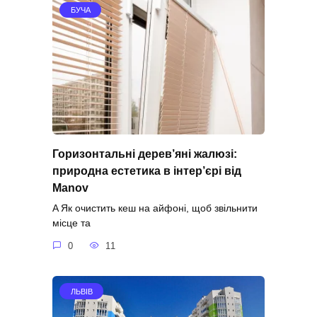
БУЧА
Горизонтальні дерев’яні жалюзі:
природна естетика в інтер’єрі від
Manov
A Як очистить кеш на айфоні, щоб звільнити
місце та
0
11
ЛЬВІВ