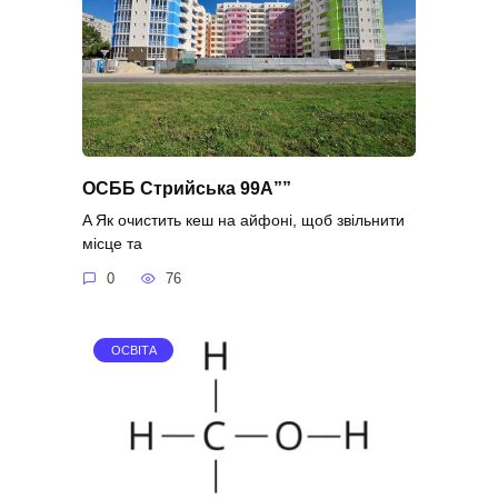
ОСББ Стрийська 99А””
A Як очистить кеш на айфоні, щоб звільнити
місце та
0
76
ОСВІТА