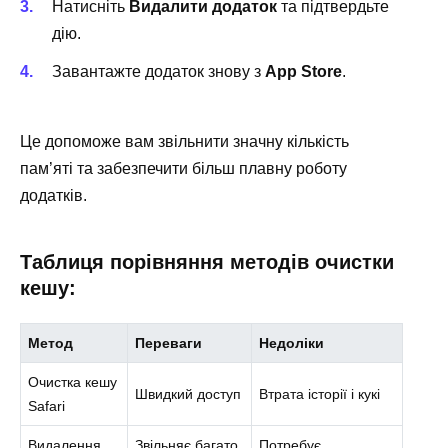
Натисніть
Видалити додаток
та підтвердьте
дію.
Завантажте додаток знову з
App Store
.
Це допоможе вам звільнити значну кількість
пам’яті та забезпечити більш плавну роботу
додатків.
Таблиця порівняння методів очистки
кешу:
Метод
Переваги
Недоліки
Очистка кешу
Швидкий доступ
Втрата історії і кукі
Safari
Видалення
Звільняє багато
Потребує