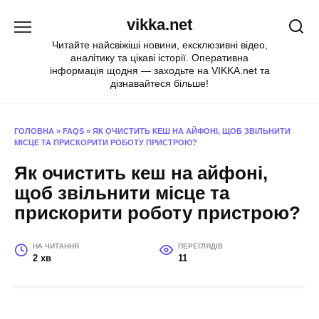
Перейти
vikka.net
до
вмісту
Читайте найсвіжіші новини, ексклюзивні відео,
аналітику та цікаві історії. Оперативна
інформація щодня — заходьте на VIKKA.net та
дізнавайтеся більше!
ГОЛОВНА
»
FAQS
»
ЯК ОЧИСТИТЬ КЕШ НА АЙФОНІ, ЩОБ ЗВІЛЬНИТИ
МІСЦЕ ТА ПРИСКОРИТИ РОБОТУ ПРИСТРОЮ?
Як очистить кеш на айфоні,
щоб звільнити місце та
прискорити роботу пристрою?
НА ЧИТАННЯ
ПЕРЕГЛЯДІВ
2 хв
11