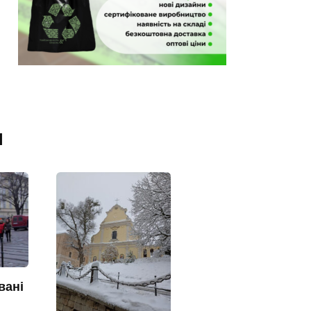
я
вані