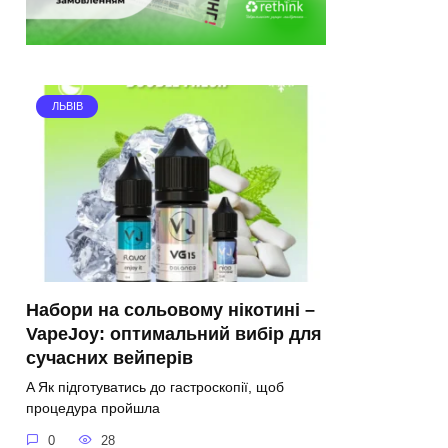
ЛЬВІВ
Набори на сольовому нікотині –
VapeJoy: оптимальний вибір для
сучасних вейперів
A Як підготуватись до гастроскопії, щоб
процедура пройшла
0
28