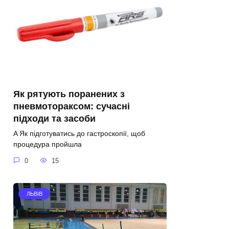
Як рятують поранених з
пневмотораксом: сучасні
підходи та засоби
A Як підготуватись до гастроскопії, щоб
процедура пройшла
0
15
ЛЬВІВ