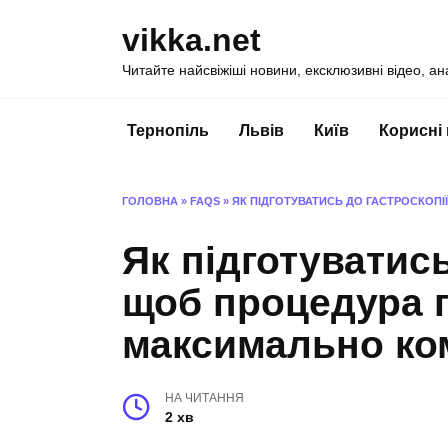
Перейти
vikka.net
до
вмісту
Читайте найсвіжіші новини, ексклюзивні відео, ан
Тернопіль
Львів
Київ
Корисні
ГОЛОВНА
»
FAQS
»
ЯК ПІДГОТУВАТИСЬ ДО ГАСТРОСКОП
Як підготуватись
щоб процедура 
максимально к
НА ЧИТАННЯ
2 хв