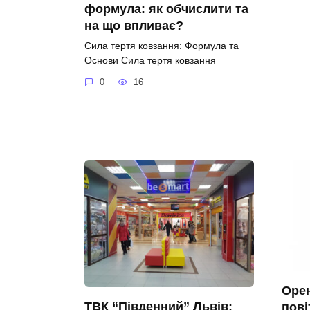
формула: як обчислити та
на що впливає?
Сила тертя ковзання: Формула та
Основи Сила тертя ковзання
0
16
Оре
ТВК “Південний” Львів:
пові