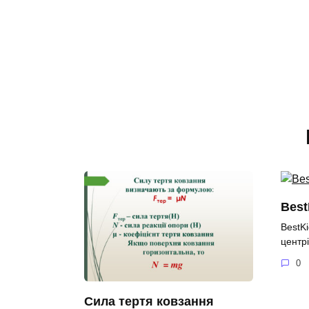
Best
BestK
центрі
0
Сила тертя ковзання