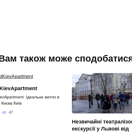
Вам також може сподобатис
KievApartment
ievApartment: Ідеальне житло в
 Києва Київ
47
Незвичайні театралізо
екскурсії у Львові від