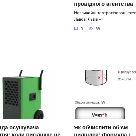
провідного агентства
Незвичайні театралізовані екску
Львові Львів –
0
88
нда осушувача
Як обчислити об’єм
тря: коли вигідніше не
циліндра: формула і