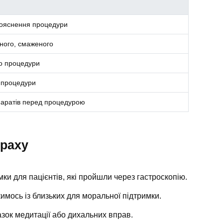
пояснення процедури
рного, смаженого
до процедури
о процедури
паратів перед процедурою
траху
мки для пацієнтів, які пройшли через гастроскопію.
имось із близьких для моральної підтримки.
зок медитації або дихальних вправ.