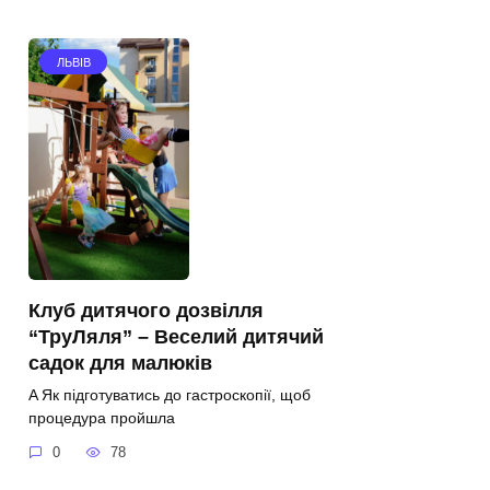
ЛЬВІВ
Клуб дитячого дозвілля
“ТруЛяля” – Веселий дитячий
садок для малюків
A Як підготуватись до гастроскопії, щоб
процедура пройшла
0
78