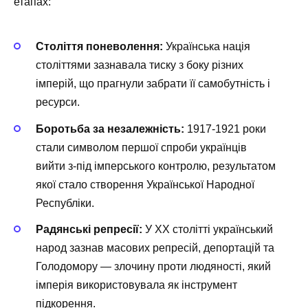
етапах:
Століття поневолення:
Українська нація
століттями зазнавала тиску з боку різних
імперій, що прагнули забрати її самобутність і
ресурси.
Боротьба за незалежність:
1917-1921 роки
стали символом першої спроби українців
вийти з-під імперського контролю, результатом
якої стало створення Української Народної
Республіки.
Радянські репресії:
У ХХ столітті український
народ зазнав масових репресій, депортацій та
Голодомору — злочину проти людяності, який
імперія використовувала як інструмент
підкорення.