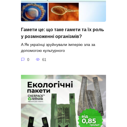
Гамети це: що таке гамети та їх роль
у розмноженні організмів?
A Як українці зруйнували імперію зла за
допомогою культурного
0
61