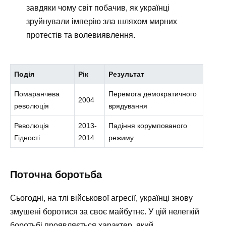
завдяки чому світ побачив, як українці
зруйнували імперію зла шляхом мирних
протестів та волевиявлення.
Подія
Рік
Результат
Помаранчева
Перемога демократичного
2004
революція
врядування
Революція
2013-
Падіння корумпованого
Гідності
2014
режиму
Поточна боротьба
Сьогодні, на тлі військової агресії, українці знову
змушені боротися за своє майбутнє. У цій нелегкій
боротьбі проявляється характер, який