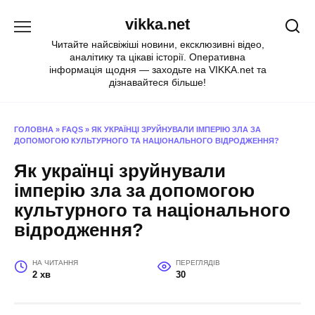
Перейти
vikka.net
до
вмісту
Читайте найсвіжіші новини, ексклюзивні відео,
аналітику та цікаві історії. Оперативна
інформація щодня — заходьте на VIKKA.net та
дізнавайтеся більше!
ГОЛОВНА
»
FAQS
»
ЯК УКРАЇНЦІ ЗРУЙНУВАЛИ ІМПЕРІЮ ЗЛА ЗА
ДОПОМОГОЮ КУЛЬТУРНОГО ТА НАЦІОНАЛЬНОГО ВІДРОДЖЕННЯ?
Як українці зруйнували
імперію зла за допомогою
культурного та національного
відродження?
НА ЧИТАННЯ
ПЕРЕГЛЯДІВ
2 хв
30