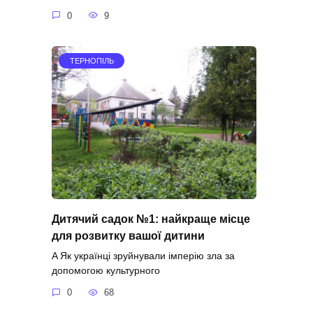
0
9
ТЕРНОПІЛЬ
Дитячий садок №1: найкраще місце
для розвитку вашої дитини
A Як українці зруйнували імперію зла за
допомогою культурного
0
68