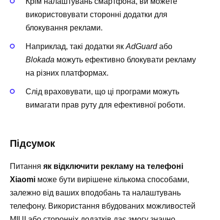
Крім налаштувань смартфона, ви можете
використовувати сторонні додатки для
блокування реклами.
Наприклад, такі додатки як
AdGuard
або
Blokada
можуть ефективно блокувати рекламу
на різних платформах.
Слід враховувати, що ці програми можуть
вимагати прав руту для ефективної роботи.
Підсумок
Питання
як відключити рекламу на телефоні
Xiaomi
може бути вирішене кількома способами,
залежно від ваших вподобань та налаштувань
телефону. Використання вбудованих можливостей
MIUI або сторонніх додатків дає змогу значно