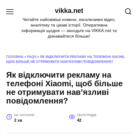
Перейти
vikka.net
до
вмісту
Читайте найсвіжіші новини, ексклюзивні відео,
аналітику та цікаві історії. Оперативна
інформація щодня — заходьте на VIKKA.net та
дізнавайтеся більше!
ГОЛОВНА
»
FAQS
»
ЯК ВІДКЛЮЧИТИ РЕКЛАМУ НА ТЕЛЕФОНІ XIAOMI,
ЩОБ БІЛЬШЕ НЕ ОТРИМУВАТИ НАВ’ЯЗЛИВІ ПОВІДОМЛЕННЯ?
Як відключити рекламу на
телефоні Xiaomi, щоб більше
не отримувати нав’язливі
повідомлення?
НА ЧИТАННЯ
ПЕРЕГЛЯДІВ
2 хв
42