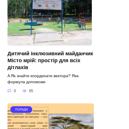
Дитячий інклюзивний майданчик
Місто мрій: простір для всіх
дітлахів
A Як знайти координати вектора? Яка
формула допоможе
0
65
ПОРАДИ