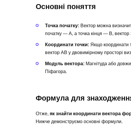
Основні поняття
Точка початку:
Вектор можна визначити
початку — A, а точка кінця — B, вектор
Координати точки:
Якщо координати точ
вектор AB у двовимірному просторі визнач
Модуль вектора:
Магнітуда або довжи
Піфагора.
Формула для знаходження
Отже,
як знайти координати вектора фо
Нижче демонструємо основні формули.