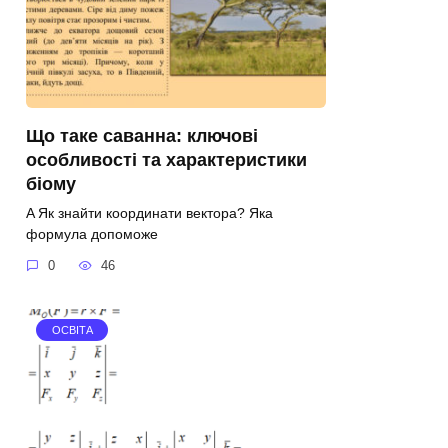
Що таке саванна: ключові
особливості та характеристики
біому
A Як знайти координати вектора? Яка
формула допоможе
0
46
ОСВІТА