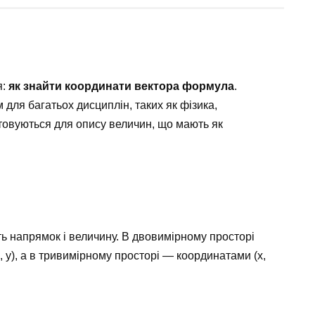
я:
як знайти координати вектора формула
.
для багатьох дисциплін, таких як фізика,
стовуються для опису величин, що мають як
ть напрямок і величину. В двовимірному просторі
 y), а в тривимірному просторі — координатами (x,