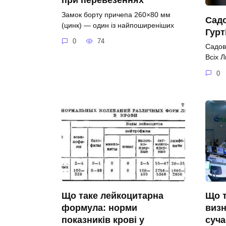
Замок борту причепа 260×80 мм
Садо
(цинк) — один із найпоширеніших
Гурт
0
74
Садов
Всіх 
0
Що таке лейкоцитарна
Що т
формула: норми
визн
показників крові у
суча