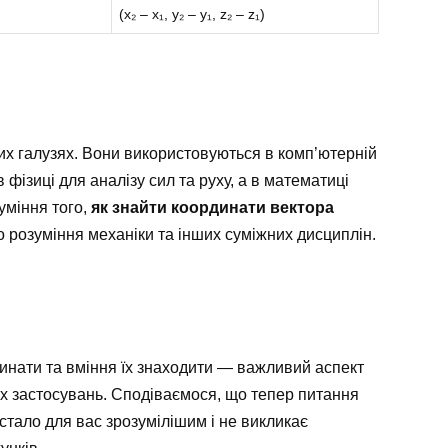
(x₂ – x₁, y₂ – y₁, z₂ – z₁)
их галузях. Вони використовуються в комп’ютерній
 фізиці для аналізу сил та руху, а в математиці
уміння того,
як знайти координати вектора
 розуміння механіки та інших суміжних дисциплін.
инати та вміння їх знаходити — важливий аспект
их застосувань. Сподіваємося, що тепер питання
стало для вас зрозумілішим і не викликає