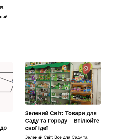
їв
ьний
Зелений Світ: Товари для
Саду та Городу – Втілюйте
 до
свої ідеї
Зелений Світ: Все для Саду та