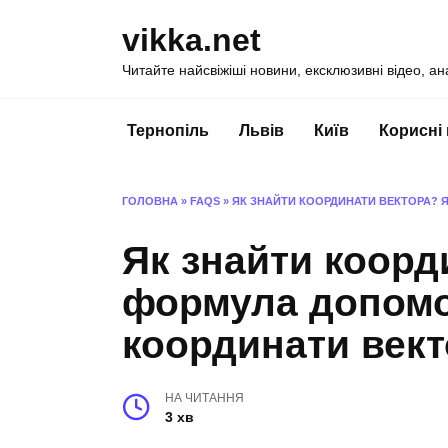
Перейти
vikka.net
до
вмісту
Читайте найсвіжіші новини, ексклюзивні відео, ан
Тернопіль
Львів
Київ
Корисні
ГОЛОВНА
»
FAQS
»
ЯК ЗНАЙТИ КООРДИНАТИ ВЕКТОРА?
Як знайти коорд
формула допомо
координати век
НА ЧИТАННЯ
3 хв