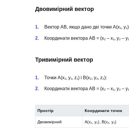
Двовимірний вектор
Вектор AB, якщо дано дві точки A(x₁, y₁) і
Координати вектора AB = (x₂ – x₁, y₂ – y₁
Тривимірний вектор
Точки A(x₁, y₁, z₁) і B(x₂, y₂, z₂):
Координати вектора AB = (x₂ – x₁, y₂ – y₁,
Простір
Координати точок
Двовимірний
A(x₁, y₁), B(x₂, y₂)