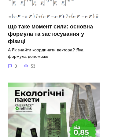
Що таке момент сили: основна
формула та застосування у
фізиці
A Як знайти координати вектора? Яка
формула допоможе
0
53