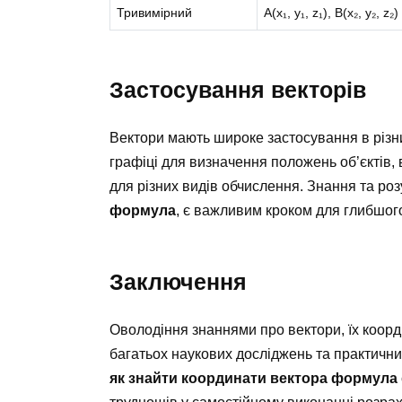
Тривимірний
A(x₁, y₁, z₁), B(x₂, y₂, z₂)
Застосування векторів
Вектори мають широке застосування в різн
графіці для визначення положень об’єктів, в
для різних видів обчислення. Знання та роз
формула
, є важливим кроком для глибшого
Заключення
Оволодіння знаннями про вектори, їх коорд
багатьох наукових досліджень та практичн
як знайти координати вектора формула