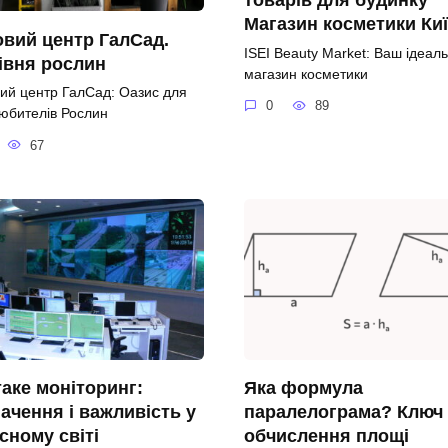
Магазин косметики Ки
вий центр ГалСад.
ISEI Beauty Market: Ваш ідеал
івня рослин
магазин косметики
ий центр ГалСад: Оазис для
0
89
Любителів Рослин
67
аке моніторинг:
Яка формула
ачення і важливість у
паралелограма? Ключ
сному світі
обчислення площі