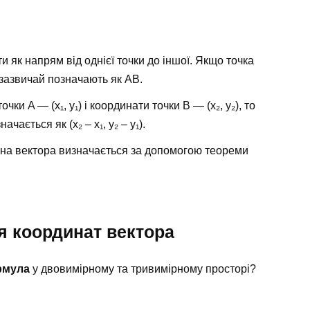
 як напрям від однієї точки до іншої. Якщо точка
 зазвичай позначають як AB.
ки A — (x₁, y₁) і координати точки B — (x₂, y₂), то
ається як (x₂ – x₁, y₂ – y₁).
на вектора визначається за допомогою теореми
 координат вектора
рмула
у двовимірному та тривимірному просторі?