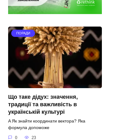
ПОРАДИ
Що таке дідух: значення,
традиції та важливість в
українській культурі
A Як знайти координати вектора? Яка
формула допоможе
0
23