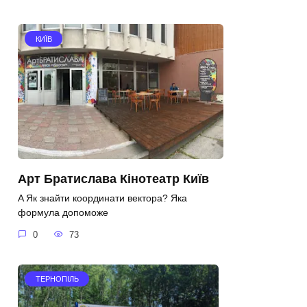
КИЇВ
Арт Братислава Кінотеатр Київ
A Як знайти координати вектора? Яка
формула допоможе
0
73
ТЕРНОПІЛЬ