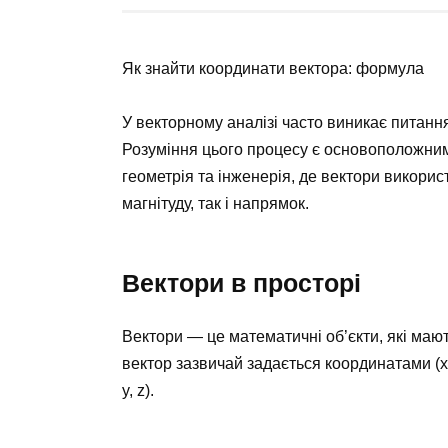
Як знайти координати вектора: формула
У векторному аналізі часто виникає питанн
Розуміння цього процесу є основоположним 
геометрія та інженерія, де вектори викори
магнітуду, так і напрямок.
Вектори в просторі
Вектори — це математичні об’єкти, які маю
вектор зазвичай задається координатами (x,
y, z).