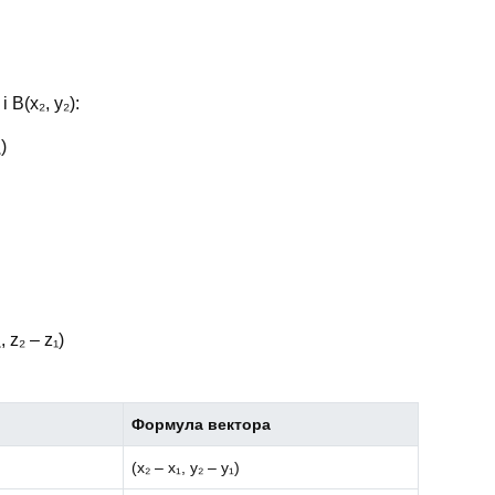
 B(x₂, y₂):
)
 z₂ – z₁)
Формула вектора
(x₂ – x₁, y₂ – y₁)