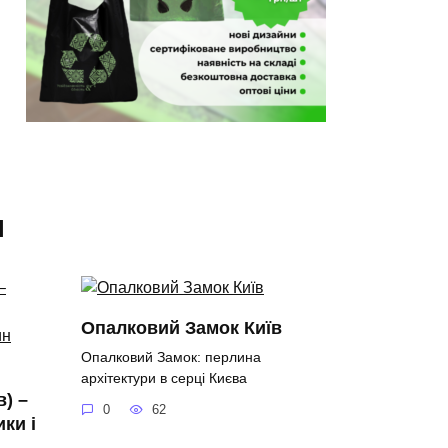
я
Опалковий Замок Київ
Опалковий Замок: перлина
архітектури в серці Києва
в) –
0
62
ки і