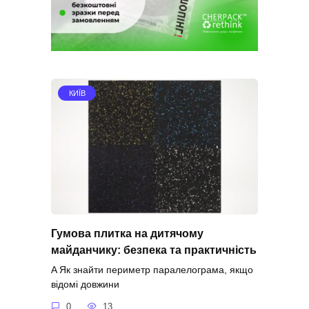
КИЇВ
Гумова плитка на дитячому
майданчику: безпека та практичність
A Як знайти периметр паралелограма, якщо
відомі довжини
0
13