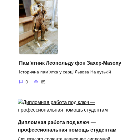
Пам’ятник Леопольду фон Захер-Мазоху
Історична пам’ятка у серці Львова На вузькій
0
85
Дипломная работа под ключ —
профессиональная помощь студентам
Для каждого студента написание дипломной