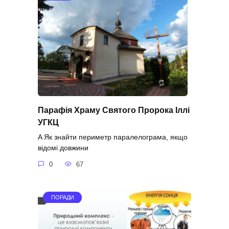
Парафія Храму Святого Пророка Іллі
УГКЦ
A Як знайти периметр паралелограма, якщо
відомі довжини
0
67
ПОРАДИ