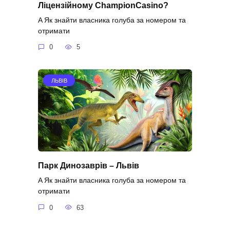
Ліцензійному ChampionCasino?
A Як знайти власника голуба за номером та
отримати
0
5
ЛЬВІВ
Парк Динозаврів – Львів
A Як знайти власника голуба за номером та
отримати
0
63