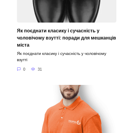
Як поєднати класику і сучасність у
чоловічому взутті: поради для мешканців
міста
Як поєднати класику і сучасність у чоловічому
взутті
0
31