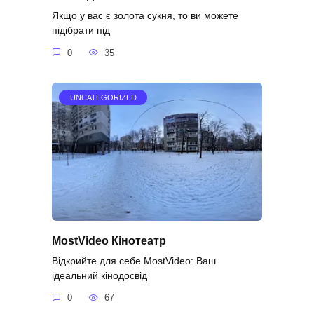
Якщо у вас є золота сукня, то ви можете
підібрати під
0
35
UNCATEGORIZED
MostVideo Кінотеатр
Відкрийте для себе MostVideo: Ваш
ідеальний кінодосвід
0
67