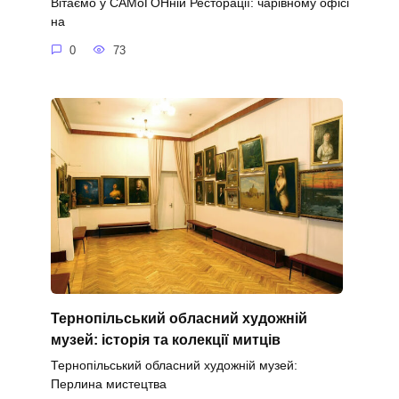
Вітаємо у САМоГОНній Ресторації: чарівному офісі
на
0
73
Тернопільський обласний художній
музей: історія та колекції митців
Тернопільський обласний художній музей:
Перлина мистецтва