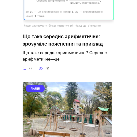
Що таке середнє арифметичне:
зрозуміле пояснення та приклад
Що таке середнє арифметичне? Середнє
арифметичне—це
0
91
ЛЬВІВ