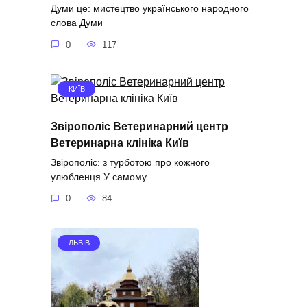
Думи це: мистецтво українського народного
слова Думи
0
117
КИЇВ
Звірополіс Ветеринарний центр
Ветеринарна клініка Київ
Звірополіс: з турботою про кожного
улюбленця У самому
0
84
ЛЬВІВ