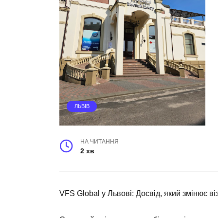
ЛЬВІВ
НА ЧИТАННЯ
2 хв
VFS Global у Львові: Досвід, який змінює в