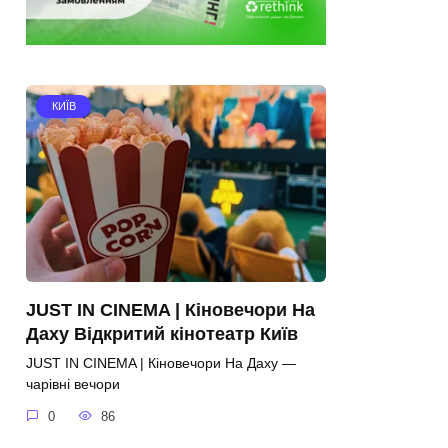
КИЇВ
JUST IN CINEMA | Кіновечори На
Даху Відкритий кінотеатр Київ
JUST IN CINEMA | Кіновечори На Даху —
чарівні вечори
0
86