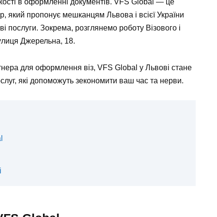
кості в оформленні документів. VFS Global — це
р, який пропонує мешканцям Львова і всієї України
ві послуги. Зокрема, розглянемо роботу Візового і
улиця Джерельна, 18.
тнера для оформлення віз, VFS Global у Львові стане
слуг, які допоможуть зекономити ваш час та нерви.
l
і