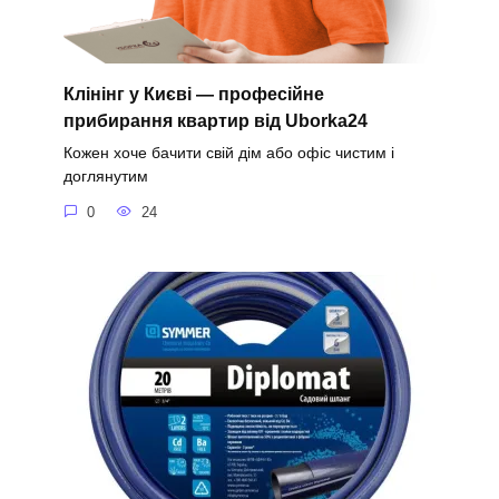
Клінінг у Києві — професійне
прибирання квартир від Uborka24
Кожен хоче бачити свій дім або офіс чистим і
доглянутим
0
24