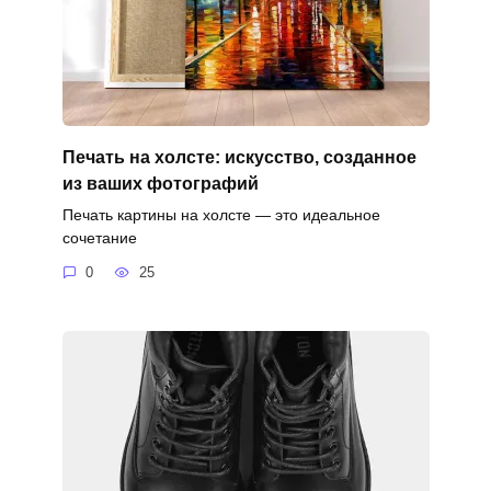
Печать на холсте: искусство, созданное
из ваших фотографий
Печать картины на холсте — это идеальное
сочетание
0
25