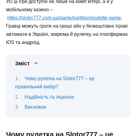
Усі ці ігри доступні не лише на комп’ютері, а й у
мобільному казино –
https://slotor777.com.ua/game/partition/roulette-game
.
Гравці можуть грати на гроші або у безкоштовні ігрові
автомати в Україні, зокрема й рулетку, на платформах
IOS та андроід.
Зміст
Чому рулетка на Slotor777 – це
правильний вибір?
Надійність та ліцензія
Висновок
Чому рулетка на Slotor777 – це