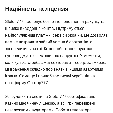
Надійність та ліцензія
Slotor 777 пропонує безпечне поповнення рахунку та
швидке виведення коштів. Підтримуються
найпопулярніші платіжні сервіси України. Це дозволяє
вам не витрачати зайвий час на бюрократію, а
зосередитись на грі. Кожне обертання рулетки
супроводжується емоційною напругою. У моменти,
коли кулька стрибає між секторами – серце завмирає.
Ці враження складно порівняти з іншими азартними
іграми. Саме це і приваблює тисячі українців на
платформу Слотор777.
Усі рулетки та слоти на Slotor777 сертифіковані.
Казино має чинну ліцензію, а всі ігри перевірені
незалежними аудиторами. Робота генератора