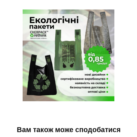
Вам також може сподобатися