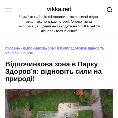
Перейти
vikka.net
до
вмісту
Читайте найсвіжіші новини, ексклюзивні відео,
аналітику та цікаві історії. Оперативна
інформація щодня — заходьте на VIKKA.net та
дізнавайтеся більше!
ГОЛОВНА
»
ВІДПОЧИНКОВА ЗОНА В ПАРКУ ЗДОРОВ’Я: ВІДНОВІТЬ
СИЛИ НА ПРИРОДІ!
Відпочинкова зона в Парку
Здоров’я: відновіть сили на
природі!