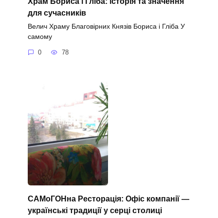
Храм Бориса і Гліба: історія та значення
для сучасників
Велич Храму Благовірних Князів Бориса і Гліба У
самому
0
78
САМоГОНна Ресторація: Офіс компанії —
українські традиції у серці столиці