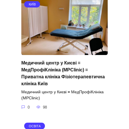
КИЇВ
Медичний центр у Києві ≡
МедПрофіКлініка (MPClinic) ≡
Приватна клініка Фізіотерапевтична
клініка Київ
Медичний центр у Києві ≡ МедПрофіКлініка
(MPClinic)
0
98
ОСВІТА