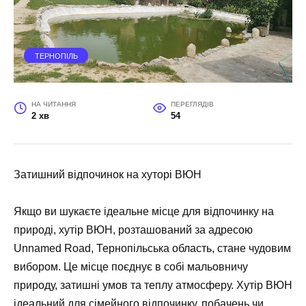
ТЕРНОПІЛЬ
НА ЧИТАННЯ
ПЕРЕГЛЯДІВ
2 хв
54
Затишний відпочинок на хуторі ВЮН
Якщо ви шукаєте ідеальне місце для відпочинку на
природі, хутір ВЮН, розташований за адресою
Unnamed Road, Тернопільська область, стане чудовим
вибором. Це місце поєднує в собі мальовничу
природу, затишні умов та теплу атмосферу. Хутір ВЮН
ідеальний для сімейного відпочинку, побачень чи