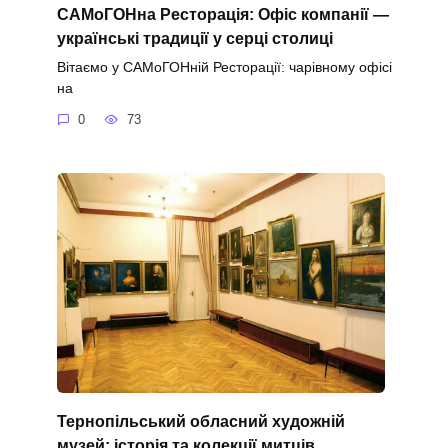
САМоГОНна Ресторація: Офіс компанії —
українські традиції у серці столиці
Вітаємо у САМоГОНній Ресторації: чарівному офісі
на
0
73
Тернопільський обласний художній
музей: історія та колекції митців