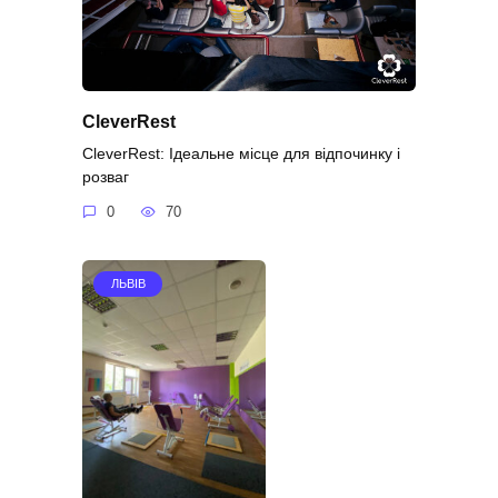
CleverRest
CleverRest: Ідеальне місце для відпочинку і
розваг
0
70
ЛЬВІВ