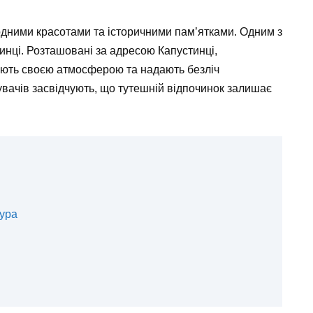
одними красотами та історичними пам’ятками. Одним з
тинці. Розташовані за адресою Капустинці,
рують своєю атмосферою та надають безліч
дувачів засвідчують, що тутешній відпочинок залишає
тура