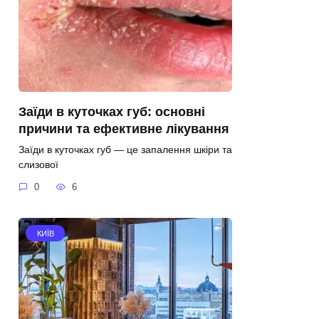
Заїди в куточках губ: основні
причини та ефективне лікування
Заїди в куточках губ — це запалення шкіри та
слизової
0
6
КИЇВ