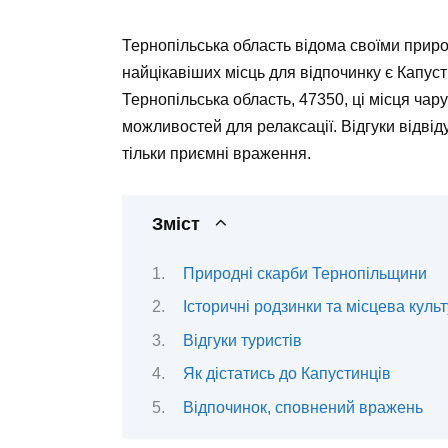
Тернопільська область відома своїми прир
найцікавіших місць для відпочинку є Капус
Тернопільська область, 47350, ці місця ча
можливостей для релаксації. Відгуки відві
тільки приємні враження.
Зміст
Природні скарби Тернопільщини
Історичні родзинки та місцева куль
Відгуки туристів
Як дістатись до Капустинців
Відпочинок, сповнений вражень