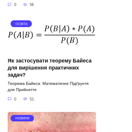
0
56
ОСВІТА
Як застосувати теорему Байеса
для вирішення практичних
задач?
Теорема Байеса: Математичне Підґрунтя
для Прийняття
0
51
НОВИНИ