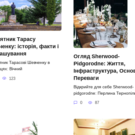
ятник Тарасу
енку: історія, факти і
ташування
Огляд Sherwood-
тник Тарасові Шевченку в
Pidgorodne: Життя,
цях: Вічний
Інфраструктура, Осно
Переваги
123
Відкрийте для себе Sherwood-
pidgorodne: Перлина Тернопі
0
87