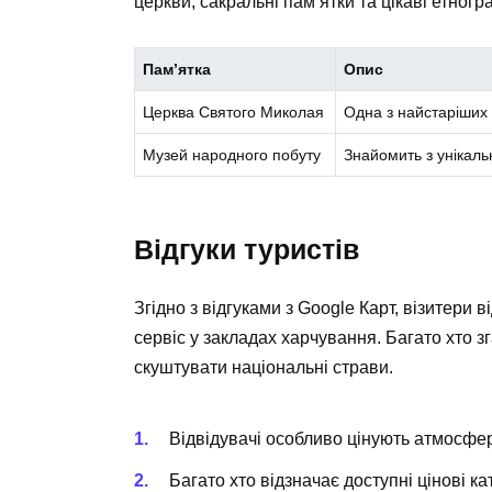
церкви, сакральні пам’ятки та цікаві етногра
Пам’ятка
Опис
Церква Святого Миколая
Одна з найстаріших 
Музей народного побуту
Знайомить з унікаль
Відгуки туристів
Згідно з відгуками з Google Карт, візитери 
сервіс у закладах харчування. Багато хто 
скуштувати національні страви.
Відвідувачі особливо цінують атмосферу
Багато хто відзначає доступні цінові к