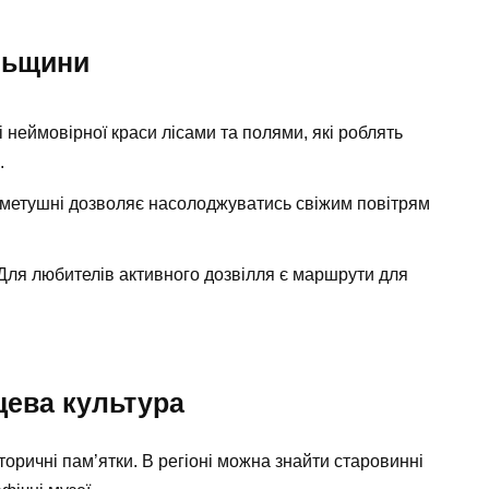
льщини
 неймовірної краси лісами та полями, які роблять
.
ї метушні дозволяє насолоджуватись свіжим повітрям
Для любителів активного дозвілля є маршрути для
цева культура
торичні пам’ятки. В регіоні можна знайти старовинні