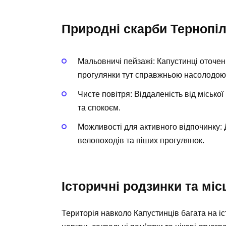
Природні скарби Тернопі
Мальовничі пейзажі:
Капустинці оточені
прогулянки тут справжньою насолодою
Чисте повітря:
Віддаленість від місько
та спокоєм.
Можливості для активного відпочинку:
велопоходів та піших прогулянок.
Історичні родзинки та міс
Територія навколо Капустинців багата на іс