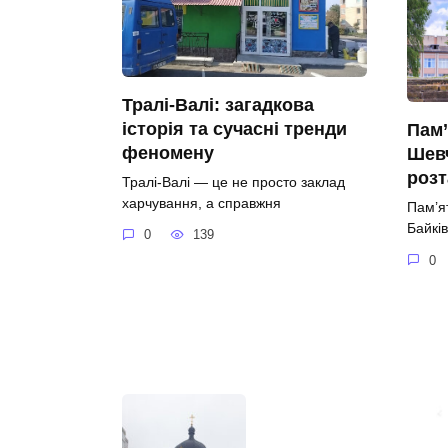
Тралі-Валі: загадкова
історія та сучасні тренди
Пам’
феномену
Шевч
роз
Тралі-Валі — це не просто заклад
харчування, а справжня
Пам’я
Байків
0
139
0