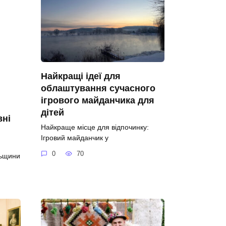
Найкращі ідеї для
облаштування сучасного
ігрового майданчика для
дітей
вні
Найкраще місце для відпочинку:
Ігровий майданчик у
0
70
льщини