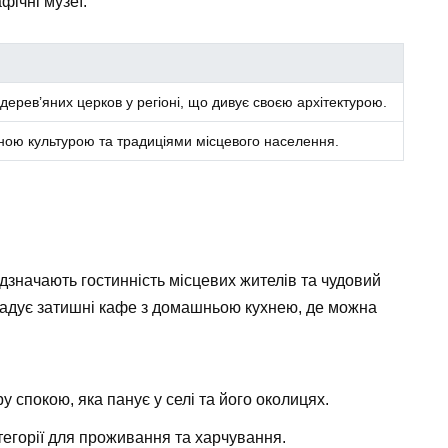
фічні музеї.
дерев’яних церков у регіоні, що дивує своєю архітектурою.
ною культурою та традиціями місцевого населення.
відзначають гостинність місцевих жителів та чудовий
згадує затишні кафе з домашньою кухнею, де можна
 спокою, яка панує у селі та його околицях.
атегорії для проживання та харчування.