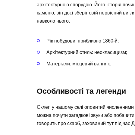
архітектурною спорудою. Його історія почин
каменю, він досі зберіг свій первісний вигл
навколо нього.
Рік побудови: приблизно 1860-й;
Архітектурний стиль: неокласицизм;
Матеріали: місцевий вапняк.
Особливості та легенди
Склеп у нашому селі оповитий численними л
можна почути загадкові звуки або побачити
говорить про скарб, захований тут під час Др