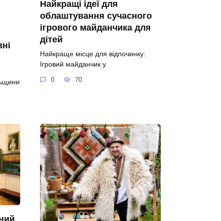
Найкращі ідеї для
облаштування сучасного
ігрового майданчика для
дітей
вні
Найкраще місце для відпочинку:
Ігровий майданчик у
0
70
льщини
ний