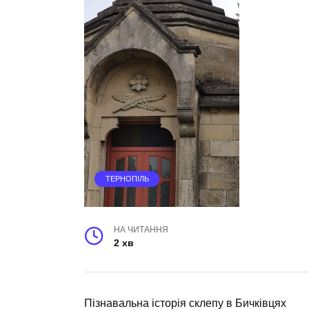
ТЕРНОПІЛЬ
НА ЧИТАННЯ
2 хв
Пізнавальна історія склепу в Бичківцях