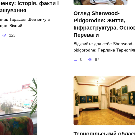
енку: історія, факти і
ташування
Огляд Sherwood-
тник Тарасові Шевченку в
Pidgorodne: Життя,
цях: Вічний
Інфраструктура, Осно
Переваги
123
Відкрийте для себе Sherwood-
pidgorodne: Перлина Тернопі
0
87
Тернопільський облас