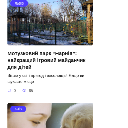
ЛЬВІВ
Мотузковий парк “Нарнія”:
найкращий ігровий майданчик
для дітей
Вітаю у світі пригод і веселощів! Якщо ви
шукаєте місце
0
65
КИЇВ