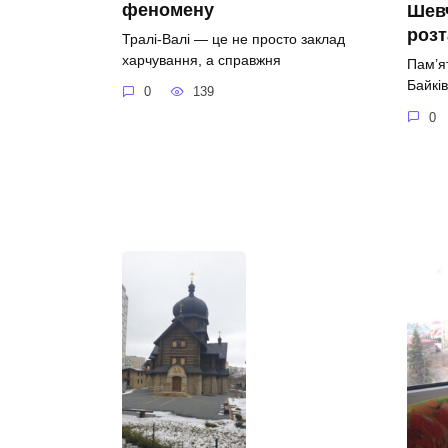
феномену
Шевч
роз
Тралі-Валі — це не просто заклад
харчування, а справжня
Пам’я
Байків
0
139
0