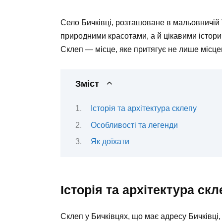
Село Бичківці, розташоване в мальовничій 
природними красотами, а й цікавими істори
Склеп — місце, яке притягує не лише місцевих
Зміст
Історія та архітектура склепу
Особливості та легенди
Як доїхати
Історія та архітектура скл
Склеп у Бичківцях, що має адресу Бичківці,